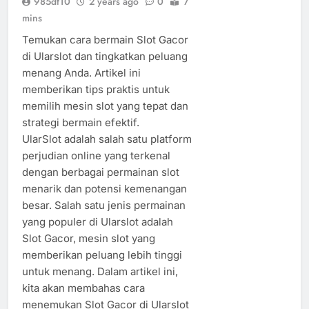
985df10
2 years ago
0
7
mins
Temukan cara bermain Slot Gacor
di Ularslot dan tingkatkan peluang
menang Anda. Artikel ini
memberikan tips praktis untuk
memilih mesin slot yang tepat dan
strategi bermain efektif.
UlarSlot adalah salah satu platform
perjudian online yang terkenal
dengan berbagai permainan slot
menarik dan potensi kemenangan
besar. Salah satu jenis permainan
yang populer di Ularslot adalah
Slot Gacor, mesin slot yang
memberikan peluang lebih tinggi
untuk menang. Dalam artikel ini,
kita akan membahas cara
menemukan Slot Gacor di Ularslot