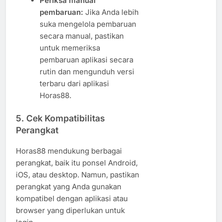
Periksa manual
pembaruan:
Jika Anda lebih
suka mengelola pembaruan
secara manual, pastikan
untuk memeriksa
pembaruan aplikasi secara
rutin dan mengunduh versi
terbaru dari aplikasi
Horas88.
5.
Cek Kompatibilitas
Perangkat
Horas88 mendukung berbagai
perangkat, baik itu ponsel Android,
iOS, atau desktop. Namun, pastikan
perangkat yang Anda gunakan
kompatibel dengan aplikasi atau
browser yang diperlukan untuk