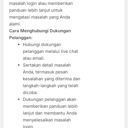
masalah login atau memberikan
panduan lebih lanjut untuk
mengatasi masalah yang Anda
alami.
Cara Menghubungi Dukungan
Pelanggan
:
Hubungi dukungan
pelanggan melalui live chat
atau email.
Sertakan detail masalah
Anda, termasuk pesan
kesalahan yang diterima dan
langkah-langkah yang telah
dicoba.
Dukungan pelanggan akan
memberikan panduan lebih
lanjut dan membantu Anda
menyelesaikan masalah
login.