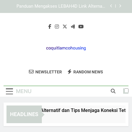
Skip
Panduan Menghindari Kesalahan Umum saat
to
Membuka KAYA787 Alternatif
content
KAYA787 Alternatif dengan Dukungan Tampilan
untuk Beragam Resolusi secara Optimal
EDWINSLOT Link Alternatif dan Tips Menjaga
Koneksi Tetap Stabil
Panduan Mengakses LEBAH4D Link Alternatif
melalui Laptop dan Ponsel
Panduan Menghindari Kesalahan Umum saat
Membuka KAYA787 Alternatif
Coquitlam
Jelajahi Konsep Cohousing Dengan
KAYA787 Alternatif dengan Dukungan Tampilan
NEWSLETTER
RANDOM NEWS
Cohousing
untuk Beragam Resolusi secara Optimal
Komunitas Yang Ramah Dan Inklusif Di
Coquitlam Cohousing.
MENU
DWINSLOT Link Alternatif dan Tips Menjaga Koneksi Tetap Sta
HEADLINES
Weeks Ago