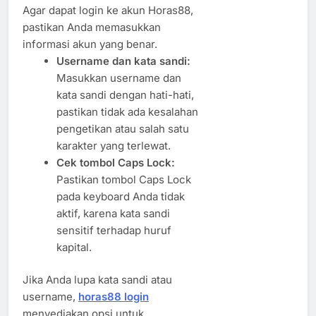
Agar dapat login ke akun Horas88,
pastikan Anda memasukkan
informasi akun yang benar.
Username dan kata sandi:
Masukkan username dan
kata sandi dengan hati-hati,
pastikan tidak ada kesalahan
pengetikan atau salah satu
karakter yang terlewat.
Cek tombol Caps Lock:
Pastikan tombol Caps Lock
pada keyboard Anda tidak
aktif, karena kata sandi
sensitif terhadap huruf
kapital.
Jika Anda lupa kata sandi atau
username,
horas88 login
menyediakan opsi untuk