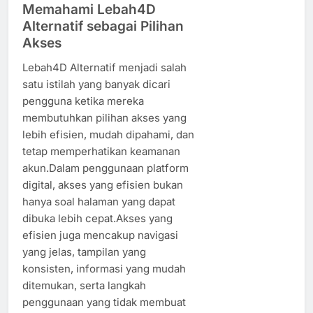
Memahami Lebah4D
Alternatif sebagai Pilihan
Akses
Lebah4D Alternatif menjadi salah
satu istilah yang banyak dicari
pengguna ketika mereka
membutuhkan pilihan akses yang
lebih efisien, mudah dipahami, dan
tetap memperhatikan keamanan
akun.Dalam penggunaan platform
digital, akses yang efisien bukan
hanya soal halaman yang dapat
dibuka lebih cepat.Akses yang
efisien juga mencakup navigasi
yang jelas, tampilan yang
konsisten, informasi yang mudah
ditemukan, serta langkah
penggunaan yang tidak membuat