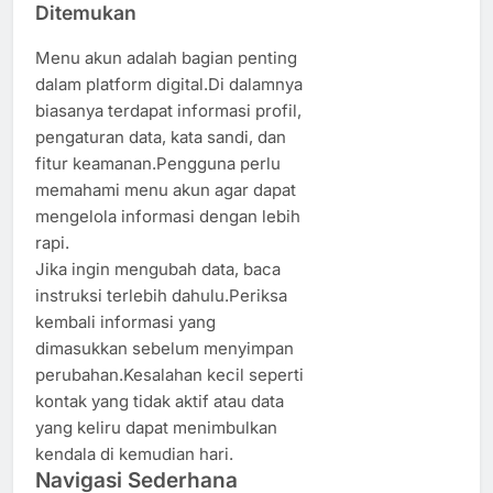
Ditemukan
Menu akun adalah bagian penting
dalam platform digital.Di dalamnya
biasanya terdapat informasi profil,
pengaturan data, kata sandi, dan
fitur keamanan.Pengguna perlu
memahami menu akun agar dapat
mengelola informasi dengan lebih
rapi.
Jika ingin mengubah data, baca
instruksi terlebih dahulu.Periksa
kembali informasi yang
dimasukkan sebelum menyimpan
perubahan.Kesalahan kecil seperti
kontak yang tidak aktif atau data
yang keliru dapat menimbulkan
kendala di kemudian hari.
Navigasi Sederhana