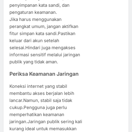
penyimpanan kata sandi, dan
pengaturan keamanan.
Jika harus menggunakan
perangkat umum, jangan aktifkan
fitur simpan kata sandi.Pastikan
keluar dari akun setelah
selesai.Hindari juga mengakses
informasi sensitif melalui jaringan
publik yang tidak aman.
Periksa Keamanan Jaringan
Koneksi internet yang stabil
membantu akses berjalan lebih
lancar.Namun, stabil saja tidak
cukup.Pengguna juga perlu
memperhatikan keamanan
jaringan.Jaringan publik sering kali
kurang ideal untuk memasukkan