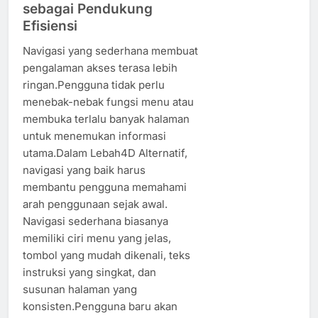
sebagai Pendukung
Efisiensi
Navigasi yang sederhana membuat
pengalaman akses terasa lebih
ringan.Pengguna tidak perlu
menebak-nebak fungsi menu atau
membuka terlalu banyak halaman
untuk menemukan informasi
utama.Dalam Lebah4D Alternatif,
navigasi yang baik harus
membantu pengguna memahami
arah penggunaan sejak awal.
Navigasi sederhana biasanya
memiliki ciri menu yang jelas,
tombol yang mudah dikenali, teks
instruksi yang singkat, dan
susunan halaman yang
konsisten.Pengguna baru akan