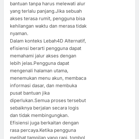
bantuan tanpa harus melewati alur
yang terlalu panjang.Jika sebuah
akses terasa rumit, pengguna bisa
kehilangan waktu dan merasa tidak
nyaman.
Dalam konteks Lebah4D Alternatif,
efisiensi berarti pengguna dapat
memahami jalur akses dengan
lebih jelas.Pengguna dapat
mengenali halaman utama,
menemukan menu akun, membaca
informasi dasar, dan membuka
pusat bantuan jika
diperlukan.Semua proses tersebut
sebaiknya berjalan secara logis
dan tidak membingungkan.
Efisiensi juga berkaitan dengan
rasa percaya.Ketika pengguna
melihat tampilan yang rapi, tombol