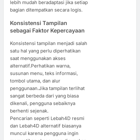
lebih mudah beradaptasi jika setiap
bagian ditempatkan secara logis.
Konsistensi Tampilan
sebagai Faktor Kepercayaan
Konsistensi tampilan menjadi salah
satu hal yang perlu diperhatikan
saat menggunakan akses
alternatif.Perhatikan warna,
susunan menu, teks informasi,
tombol utama, dan alur
penggunaan.Jika tampilan terlihat
sangat berbeda dari yang biasa
dikenali, pengguna sebaiknya
berhenti sejenak.
Pencarian seperti Lebah4D resmi
dan Lebah4D alternatif biasanya
muncul karena pengguna ingin