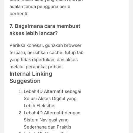
adalah tanda pengguna perlu
berhenti.
7. Bagaimana cara membuat
akses lebih lancar?
Periksa koneksi, gunakan browser
terbaru, bersihkan cache, tutup tab
yang tidak diperlukan, dan akses
melalui perangkat pribadi.
Internal Linking
Suggestion
Lebah4D Alternatif sebagai
Solusi Akses Digital yang
Lebih Fleksibel
Lebah4D Alternatif dengan
Sistem Navigasi yang
Sederhana dan Praktis