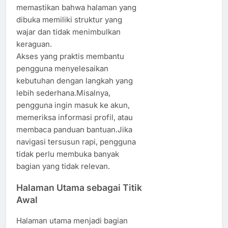
memastikan bahwa halaman yang
dibuka memiliki struktur yang
wajar dan tidak menimbulkan
keraguan.
Akses yang praktis membantu
pengguna menyelesaikan
kebutuhan dengan langkah yang
lebih sederhana.Misalnya,
pengguna ingin masuk ke akun,
memeriksa informasi profil, atau
membaca panduan bantuan.Jika
navigasi tersusun rapi, pengguna
tidak perlu membuka banyak
bagian yang tidak relevan.
Halaman Utama sebagai Titik
Awal
Halaman utama menjadi bagian