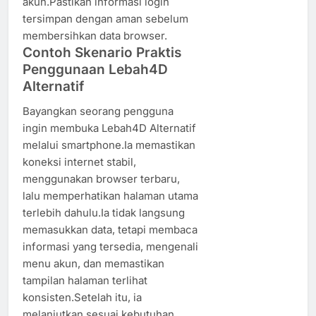
akun.Pastikan informasi login
tersimpan dengan aman sebelum
membersihkan data browser.
Contoh Skenario Praktis
Penggunaan Lebah4D
Alternatif
Bayangkan seorang pengguna
ingin membuka Lebah4D Alternatif
melalui smartphone.Ia memastikan
koneksi internet stabil,
menggunakan browser terbaru,
lalu memperhatikan halaman utama
terlebih dahulu.Ia tidak langsung
memasukkan data, tetapi membaca
informasi yang tersedia, mengenali
menu akun, dan memastikan
tampilan halaman terlihat
konsisten.Setelah itu, ia
melanjutkan sesuai kebutuhan.