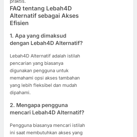
praktis.
FAQ tentang Lebah4D
Alternatif sebagai Akses
Efisien
1. Apa yang dimaksud
dengan Lebah4D Alternatif?
Lebah4D Alternatif adalah istilah
pencarian yang biasanya
digunakan pengguna untuk
memahami opsi akses tambahan
yang lebih fleksibel dan mudah
dipahami.
2. Mengapa pengguna
mencari Lebah4D Alternatif?
Pengguna biasanya mencari istilah
ini saat membutuhkan akses yang