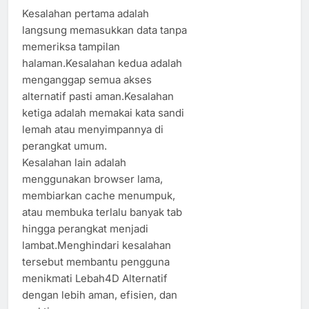
Kesalahan pertama adalah
langsung memasukkan data tanpa
memeriksa tampilan
halaman.Kesalahan kedua adalah
menganggap semua akses
alternatif pasti aman.Kesalahan
ketiga adalah memakai kata sandi
lemah atau menyimpannya di
perangkat umum.
Kesalahan lain adalah
menggunakan browser lama,
membiarkan cache menumpuk,
atau membuka terlalu banyak tab
hingga perangkat menjadi
lambat.Menghindari kesalahan
tersebut membantu pengguna
menikmati Lebah4D Alternatif
dengan lebih aman, efisien, dan