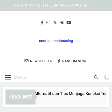
Skip
Panduan Menghindari Kesalahan Umum saat
to
Membuka KAYA787 Alternatif
content
KAYA787 Alternatif dengan Dukungan Tampilan
untuk Beragam Resolusi secara Optimal
EDWINSLOT Link Alternatif dan Tips Menjaga
Koneksi Tetap Stabil
Panduan Mengakses LEBAH4D Link Alternatif
melalui Laptop dan Ponsel
Panduan Menghindari Kesalahan Umum saat
Membuka KAYA787 Alternatif
Coquitlam
Jelajahi Konsep Cohousing Dengan
KAYA787 Alternatif dengan Dukungan Tampilan
NEWSLETTER
RANDOM NEWS
Cohousing
untuk Beragam Resolusi secara Optimal
Komunitas Yang Ramah Dan Inklusif Di
Coquitlam Cohousing.
MENU
WINSLOT Link Alternatif dan Tips Menjaga Koneksi Tetap Stab
HEADLINES
Weeks Ago