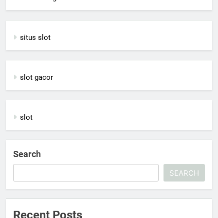
situs slot
slot gacor
slot
Search
SEARCH
Recent Posts