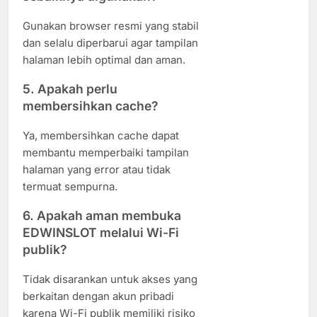
Gunakan browser resmi yang stabil
dan selalu diperbarui agar tampilan
halaman lebih optimal dan aman.
5. Apakah perlu
membersihkan cache?
Ya, membersihkan cache dapat
membantu memperbaiki tampilan
halaman yang error atau tidak
termuat sempurna.
6. Apakah aman membuka
EDWINSLOT melalui Wi-Fi
publik?
Tidak disarankan untuk akses yang
berkaitan dengan akun pribadi
karena Wi-Fi publik memiliki risiko