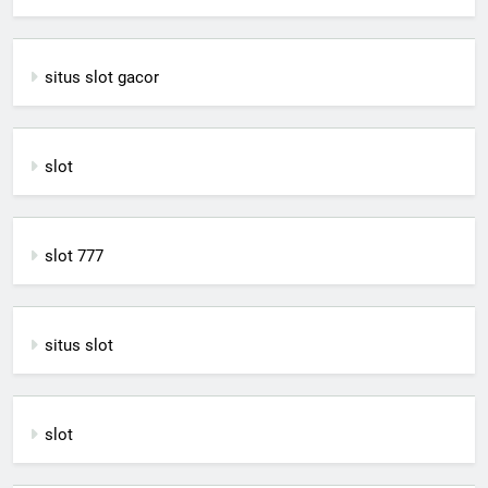
situs slot gacor
slot
slot 777
situs slot
slot