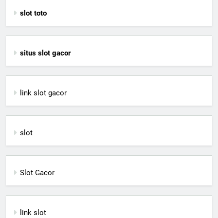
slot toto
situs slot gacor
link slot gacor
slot
Slot Gacor
link slot