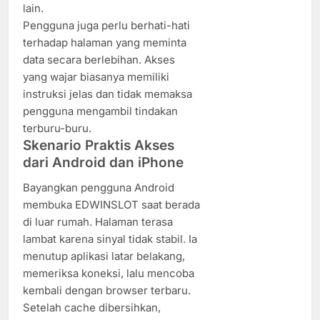
lain.
Pengguna juga perlu berhati-hati
terhadap halaman yang meminta
data secara berlebihan. Akses
yang wajar biasanya memiliki
instruksi jelas dan tidak memaksa
pengguna mengambil tindakan
terburu-buru.
Skenario Praktis Akses
dari Android dan iPhone
Bayangkan pengguna Android
membuka EDWINSLOT saat berada
di luar rumah. Halaman terasa
lambat karena sinyal tidak stabil. Ia
menutup aplikasi latar belakang,
memeriksa koneksi, lalu mencoba
kembali dengan browser terbaru.
Setelah cache dibersihkan,