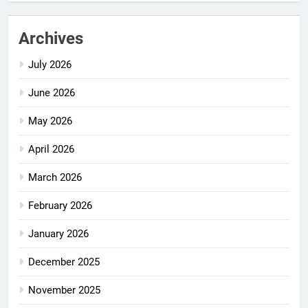
Archives
July 2026
June 2026
May 2026
April 2026
March 2026
February 2026
January 2026
December 2025
November 2025