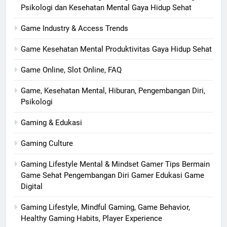
Psikologi dan Kesehatan Mental Gaya Hidup Sehat
Game Industry & Access Trends
Game Kesehatan Mental Produktivitas Gaya Hidup Sehat
Game Online, Slot Online, FAQ
Game, Kesehatan Mental, Hiburan, Pengembangan Diri,
Psikologi
Gaming & Edukasi
Gaming Culture
Gaming Lifestyle Mental & Mindset Gamer Tips Bermain
Game Sehat Pengembangan Diri Gamer Edukasi Game
Digital
Gaming Lifestyle, Mindful Gaming, Game Behavior,
Healthy Gaming Habits, Player Experience