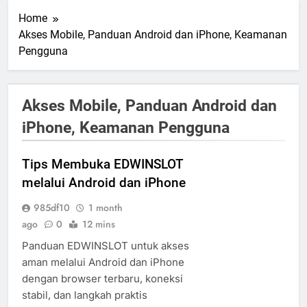
Home
Akses Mobile, Panduan Android dan iPhone, Keamanan
Pengguna
Akses Mobile, Panduan Android dan
iPhone, Keamanan Pengguna
Tips Membuka EDWINSLOT
melalui Android dan iPhone
985df10
1 month
ago
0
12 mins
Panduan EDWINSLOT untuk akses
aman melalui Android dan iPhone
dengan browser terbaru, koneksi
stabil, dan langkah praktis