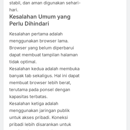
stabil, dan aman digunakan sehari-
hari.
Kesalahan Umum yang
Perlu Dihindari
Kesalahan pertama adalah
menggunakan browser lama.
Browser yang belum diperbarui
dapat membuat tampilan halaman
tidak optimal.
Kesalahan kedua adalah membuka
banyak tab sekaligus. Hal ini dapat
membuat browser lebih berat,
terutama pada ponsel dengan
kapasitas terbatas.
Kesalahan ketiga adalah
menggunakan jaringan publik
untuk akses pribadi. Koneksi
pribadi lebih disarankan untuk