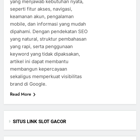
yang menjawab kebutuhan nyata,
seperti fitur akses, navigasi,
keamanan akun, pengalaman
mobile, dan informasi yang mudah
dipahami. Dengan pendekatan SEO
yang natural, struktur pembahasan
yang rapi, serta penggunaan
keyword yang tidak dipaksakan,
artikel ini dapat membantu
membangun kepercayaan
sekaligus memperkuat visibilitas
brand di Google.
Read More
SITUS LINK SLOT GACOR