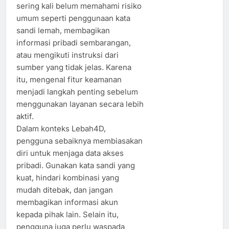
sering kali belum memahami risiko
umum seperti penggunaan kata
sandi lemah, membagikan
informasi pribadi sembarangan,
atau mengikuti instruksi dari
sumber yang tidak jelas. Karena
itu, mengenal fitur keamanan
menjadi langkah penting sebelum
menggunakan layanan secara lebih
aktif.
Dalam konteks Lebah4D,
pengguna sebaiknya membiasakan
diri untuk menjaga data akses
pribadi. Gunakan kata sandi yang
kuat, hindari kombinasi yang
mudah ditebak, dan jangan
membagikan informasi akun
kepada pihak lain. Selain itu,
pengguna juga perlu waspada