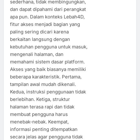
sederhana, tidak membingungkan,
dan dapat dipahami dari perangkat
apa pun. Dalam konteks Lebah4D,
fitur akses menjadi bagian yang
paling sering dicari karena
berkaitan langsung dengan
kebutuhan pengguna untuk masuk,
mengenali halaman, dan
memahami sistem dasar platform.
Akses yang baik biasanya memiliki
beberapa karakteristik. Pertama,
tampilan awal mudah dikenali.
Kedua, instruksi penggunaan tidak
berlebihan. Ketiga, struktur
halaman terasa rapi dan tidak
membuat pengguna harus
menebak-nebak. Keempat,
informasi penting ditempatkan
secara jelas agar pengguna tidak