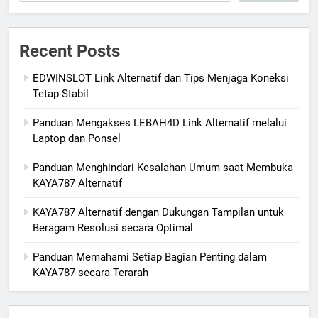
Recent Posts
EDWINSLOT Link Alternatif dan Tips Menjaga Koneksi
Tetap Stabil
Panduan Mengakses LEBAH4D Link Alternatif melalui
Laptop dan Ponsel
Panduan Menghindari Kesalahan Umum saat Membuka
KAYA787 Alternatif
KAYA787 Alternatif dengan Dukungan Tampilan untuk
Beragam Resolusi secara Optimal
Panduan Memahami Setiap Bagian Penting dalam
KAYA787 secara Terarah