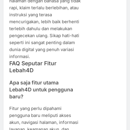
halaman dengan bahasa yang tidak
rapi, klaim terlalu berlebihan, atau
instruksi yang terasa
mencurigakan, lebih baik berhenti
terlebih dahulu dan melakukan
pengecekan ulang. Sikap hati-hati
seperti ini sangat penting dalam
dunia digital yang penuh variasi
informasi.
FAQ Seputar Fitur
Lebah4D
Apa saja fitur utama
Lebah4D untuk pengguna
baru?
Fitur yang perlu dipahami
pengguna baru meliputi akses
akun, navigasi halaman, informasi
layanan, keamanan akun, dan