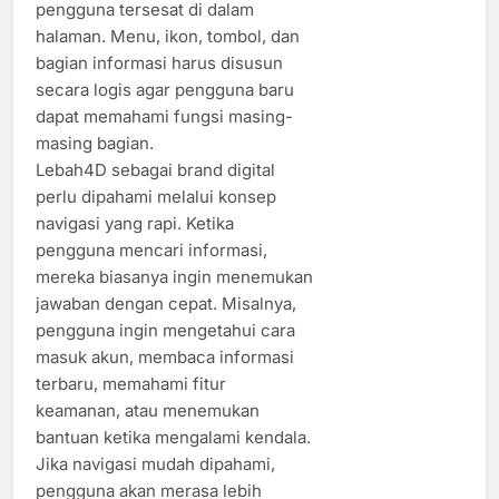
pengguna tersesat di dalam
halaman. Menu, ikon, tombol, dan
bagian informasi harus disusun
secara logis agar pengguna baru
dapat memahami fungsi masing-
masing bagian.
Lebah4D sebagai brand digital
perlu dipahami melalui konsep
navigasi yang rapi. Ketika
pengguna mencari informasi,
mereka biasanya ingin menemukan
jawaban dengan cepat. Misalnya,
pengguna ingin mengetahui cara
masuk akun, membaca informasi
terbaru, memahami fitur
keamanan, atau menemukan
bantuan ketika mengalami kendala.
Jika navigasi mudah dipahami,
pengguna akan merasa lebih