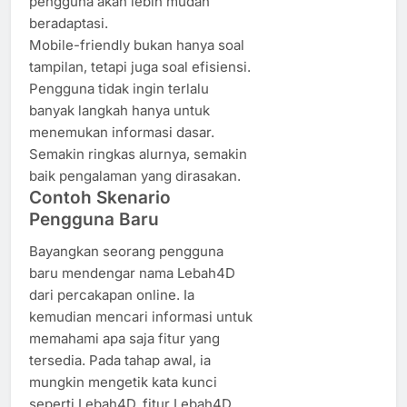
pengguna akan lebih mudah
beradaptasi.
Mobile-friendly bukan hanya soal
tampilan, tetapi juga soal efisiensi.
Pengguna tidak ingin terlalu
banyak langkah hanya untuk
menemukan informasi dasar.
Semakin ringkas alurnya, semakin
baik pengalaman yang dirasakan.
Contoh Skenario
Pengguna Baru
Bayangkan seorang pengguna
baru mendengar nama Lebah4D
dari percakapan online. Ia
kemudian mencari informasi untuk
memahami apa saja fitur yang
tersedia. Pada tahap awal, ia
mungkin mengetik kata kunci
seperti Lebah4D, fitur Lebah4D,