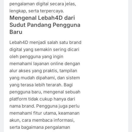
pengalaman digital secara jelas,
lengkap, serta terpercaya.
Mengenal Lebah4D dari
Sudut Pandang Pengguna
Baru
Lebah4D menjadi salah satu brand
digital yang semakin sering dicari
oleh pengguna yang ingin
memahami layanan online dengan
alur akses yang praktis, tampilan
yang mudah dipahami, dan sistem
yang terasa lebih terarah. Bagi
pengguna baru, mengenal sebuah
platform tidak cukup hanya dari
nama brand. Pengguna juga perlu
memahami fitur utama, keamanan
akun, cara membaca informasi,
serta bagaimana pengalaman