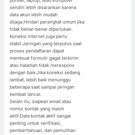
ponsel, laptop, atau komputer
sendiri lebih disarankan karena
data akun lebih mudah
dijaga.Hindari perangkat umum jika
tidak benar-benar diperlukan.
Koneksi internet juga perlu
stabil.Jaringan yang terputus saat
proses pendaftaran dapat
membuat formulir gagal terkirim
atau halaman tidak merespons
dengan baik.Jika koneksi sedang
lambat, lebih baik menunggu
beberapa saat sampai jaringan
kembali lancar.
Selain itu, siapkan email atau
nomor kontak yang masih
aktif.Data kontak aktif sangat
penting untuk verifikasi,
pemberitahuan, dan pemulihan