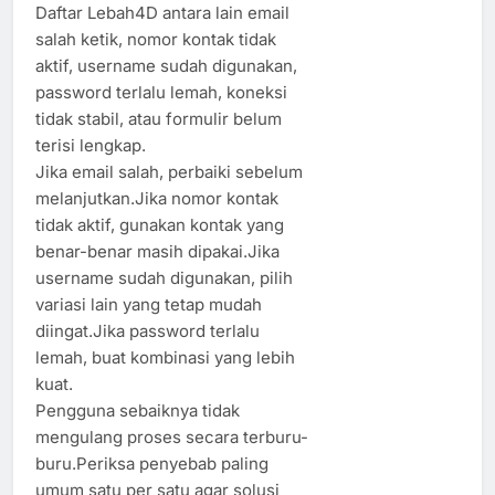
Daftar Lebah4D antara lain email
salah ketik, nomor kontak tidak
aktif, username sudah digunakan,
password terlalu lemah, koneksi
tidak stabil, atau formulir belum
terisi lengkap.
Jika email salah, perbaiki sebelum
melanjutkan.Jika nomor kontak
tidak aktif, gunakan kontak yang
benar-benar masih dipakai.Jika
username sudah digunakan, pilih
variasi lain yang tetap mudah
diingat.Jika password terlalu
lemah, buat kombinasi yang lebih
kuat.
Pengguna sebaiknya tidak
mengulang proses secara terburu-
buru.Periksa penyebab paling
umum satu per satu agar solusi