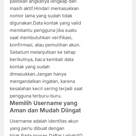
pastikan angkanya lengkap dan
masih aktif.Hindari memasukkan
nomor lama yang sudah tidak
digunakan.Data kontak yang valid
membantu pengguna jika suatu
saat membutuhkan verifikasi,
konfirmasi, atau pemulihan akun.
Sebelum melanjutkan ke tahap
berikutnya, baca kembali data
kontak yang sudah
dimasukkan.Jangan hanya
mengandalkan ingatan, karena
kesalahan kecil sering terjadi saat
pengguna terburu-buru.
Memilih Username yang
Aman dan Mudah Diingat
Username adalah identitas akun
yang perlu dibuat dengan
bijak.Pada proses Daftar Lebah4D,