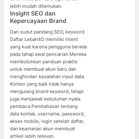
lebih mudah ditemukan.
Insight SEO dan
Kepercayaan Brand
Dari sudut pandang SEO, keyword
Daftar Lebah4D memiliki intent
yang kuat karena pengguna berada
pada tahap awal pencarian.Mereka
membutuhkan panduan praktis
untuk membuat akun baru dan
menghindari kesalahan input data.
Konten yang baik tidak hanya
mengulang brand keyword, tetapi
juga menjawab kebutuhan nyata
pembaca.Pembahasan tentang
data kontak, username, password,
akses mobile, login setelah daftar,
dan keamanan akun membuat
artikel lebih relevan.