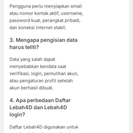
Pengguna perlu menyiapkan email
atau nomor kontak aktif, username,
password kuat, perangkat pribadi,
dan koneksi internet stabil.
3. Mengapa pengisian data
harus teliti?
Data yang salah dapat
menyebabkan kendala saat
verifikasi, login, pemulihan akun,
atau pengaturan profil setelah
akun berhasil dibuat.
4. Apa perbedaan Daftar
Lebah4D dan Lebah4D
login?
Daftar Lebah4D digunakan untuk