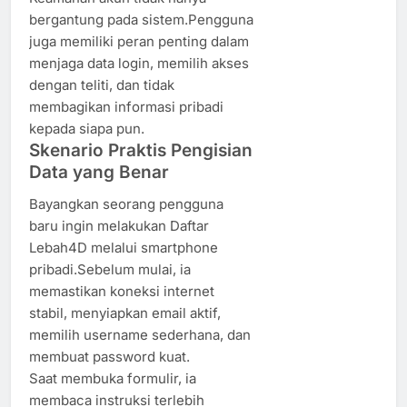
bergantung pada sistem.Pengguna
juga memiliki peran penting dalam
menjaga data login, memilih akses
dengan teliti, dan tidak
membagikan informasi pribadi
kepada siapa pun.
Skenario Praktis Pengisian
Data yang Benar
Bayangkan seorang pengguna
baru ingin melakukan Daftar
Lebah4D melalui smartphone
pribadi.Sebelum mulai, ia
memastikan koneksi internet
stabil, menyiapkan email aktif,
memilih username sederhana, dan
membuat password kuat.
Saat membuka formulir, ia
membaca instruksi terlebih