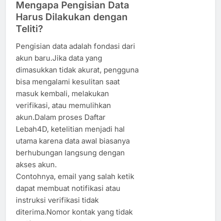
Mengapa Pengisian Data
Harus Dilakukan dengan
Teliti?
Pengisian data adalah fondasi dari
akun baru.Jika data yang
dimasukkan tidak akurat, pengguna
bisa mengalami kesulitan saat
masuk kembali, melakukan
verifikasi, atau memulihkan
akun.Dalam proses Daftar
Lebah4D, ketelitian menjadi hal
utama karena data awal biasanya
berhubungan langsung dengan
akses akun.
Contohnya, email yang salah ketik
dapat membuat notifikasi atau
instruksi verifikasi tidak
diterima.Nomor kontak yang tidak