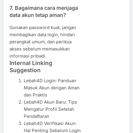
7. Bagaimana cara menjaga
data akun tetap aman?
Gunakan password kuat, jangan
membagikan data login, hindari
perangkat umum, dan periksa
akses sebelum memasukkan
informasi pribadi.
Internal Linking
Suggestion
Lebah4D Login: Panduan
Masuk Akun dengan Aman
dan Praktis
Lebah4D Akun Baru: Tips
Mengatur Profil Setelah
Pendaftaran
Lebah4D Verifikasi Akun:
Hal Penting Sebelum Login