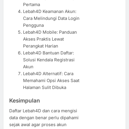
Pertama
Lebah4D Keamanan Akun:
Cara Melindungi Data Login
Pengguna
Lebah4D Mobile: Panduan
Akses Praktis Lewat
Perangkat Harian
Lebah4D Bantuan Daftar:
Solusi Kendala Registrasi
Akun
Lebah4D Alternatif: Cara
Memahami Opsi Akses Saat
Halaman Sulit Dibuka
Kesimpulan
Daftar Lebah4D dan cara mengisi
data dengan benar perlu dipahami
sejak awal agar proses akun