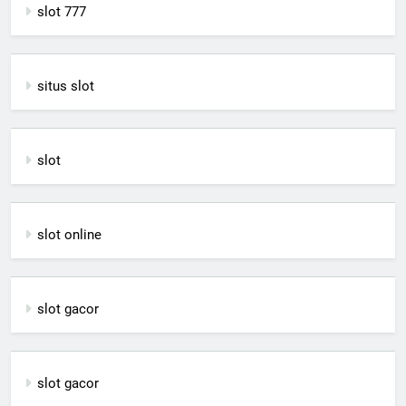
slot 777
situs slot
slot
slot online
slot gacor
slot gacor