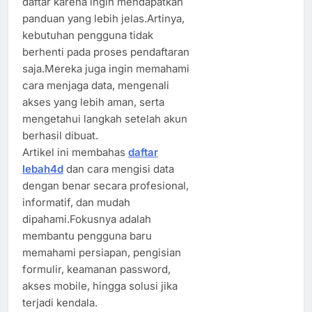
daftar karena ingin mendapatkan
panduan yang lebih jelas.Artinya,
kebutuhan pengguna tidak
berhenti pada proses pendaftaran
saja.Mereka juga ingin memahami
cara menjaga data, mengenali
akses yang lebih aman, serta
mengetahui langkah setelah akun
berhasil dibuat.
Artikel ini membahas
daftar
lebah4d
dan cara mengisi data
dengan benar secara profesional,
informatif, dan mudah
dipahami.Fokusnya adalah
membantu pengguna baru
memahami persiapan, pengisian
formulir, keamanan password,
akses mobile, hingga solusi jika
terjadi kendala.