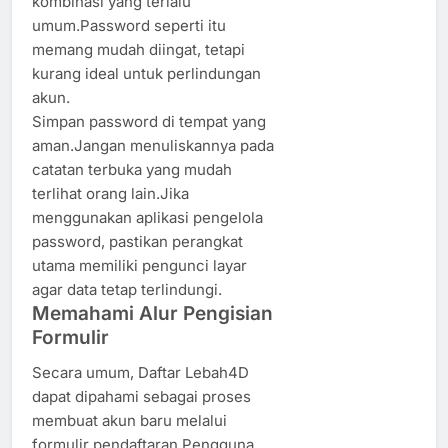
kombinasi yang terlalu
umum.Password seperti itu
memang mudah diingat, tetapi
kurang ideal untuk perlindungan
akun.
Simpan password di tempat yang
aman.Jangan menuliskannya pada
catatan terbuka yang mudah
terlihat orang lain.Jika
menggunakan aplikasi pengelola
password, pastikan perangkat
utama memiliki pengunci layar
agar data tetap terlindungi.
Memahami Alur Pengisian
Formulir
Secara umum, Daftar Lebah4D
dapat dipahami sebagai proses
membuat akun baru melalui
formulir pendaftaran.Pengguna