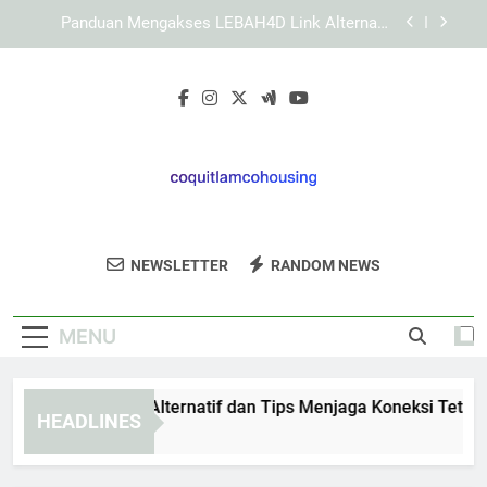
Skip
Panduan Menghindari Kesalahan Umum saat
to
Membuka KAYA787 Alternatif
content
KAYA787 Alternatif dengan Dukungan Tampilan
untuk Beragam Resolusi secara Optimal
EDWINSLOT Link Alternatif dan Tips Menjaga
Koneksi Tetap Stabil
Panduan Mengakses LEBAH4D Link Alternatif
melalui Laptop dan Ponsel
Panduan Menghindari Kesalahan Umum saat
Membuka KAYA787 Alternatif
Coquitlam
Jelajahi Konsep Cohousing Dengan
KAYA787 Alternatif dengan Dukungan Tampilan
NEWSLETTER
RANDOM NEWS
Cohousing
untuk Beragam Resolusi secara Optimal
Komunitas Yang Ramah Dan Inklusif Di
Coquitlam Cohousing.
MENU
WINSLOT Link Alternatif dan Tips Menjaga Koneksi Tetap Stab
HEADLINES
Weeks Ago