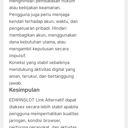
menghindari pembatasan hukum
atau kebijakan keamanan.
Pengguna juga perlu menjaga
kendali terhadap akun, waktu, dan
pengeluaran pribadi. Hindari
membagikan akun, menggunakan
dana kebutuhan utama, atau
mengambil keputusan secara
impulsif.
Koneksi yang stabil sebaiknya
mendukung aktivitas digital yang
aman, terukur, dan bertanggung
jawab.
Kesimpulan
EDWINSLOT Link Alternatif dapat
diakses secara lebih stabil apabila
pengguna memperhatikan kualitas
jaringan, kondisi browser,
performa perangkat, dan aktivitas