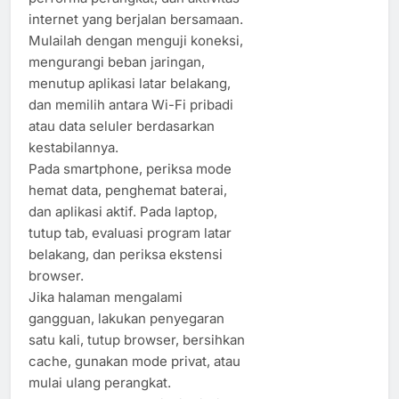
internet yang berjalan bersamaan.
Mulailah dengan menguji koneksi,
mengurangi beban jaringan,
menutup aplikasi latar belakang,
dan memilih antara Wi-Fi pribadi
atau data seluler berdasarkan
kestabilannya.
Pada smartphone, periksa mode
hemat data, penghemat baterai,
dan aplikasi aktif. Pada laptop,
tutup tab, evaluasi program latar
belakang, dan periksa ekstensi
browser.
Jika halaman mengalami
gangguan, lakukan penyegaran
satu kali, tutup browser, bersihkan
cache, gunakan mode privat, atau
mulai ulang perangkat.