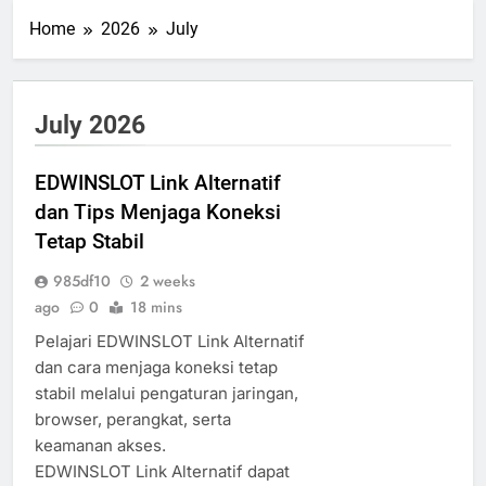
Home
2026
July
July 2026
EDWINSLOT Link Alternatif
dan Tips Menjaga Koneksi
Tetap Stabil
985df10
2 weeks
ago
0
18 mins
Pelajari EDWINSLOT Link Alternatif
dan cara menjaga koneksi tetap
stabil melalui pengaturan jaringan,
browser, perangkat, serta
keamanan akses.
EDWINSLOT Link Alternatif dapat