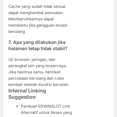
Cache yang sudah tidak sesuai
dapat menghambat pemuatan.
Membersihkannya dapat
membantu jika gangguan terjadi
berulang.
7. Apa yang dilakukan jika
halaman tetap tidak stabil?
Uji browser, jaringan, dan
perangkat lain yang terpercaya.
Jika hasilnya sama, hentikan
percobaan berulang dan coba
kembali setelah kondisi berubah.
Internal Linking
Suggestion
Panduan EDWINSLOT Link
Alternatif untuk Akses yang