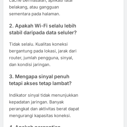
cache bermasalah, aplikasi latar
belakang, atau gangguan
sementara pada halaman.
2. Apakah Wi-Fi selalu lebih
stabil daripada data seluler?
Tidak selalu. Kualitas koneksi
bergantung pada lokasi, jarak dari
router, jumlah pengguna, sinyal,
dan kondisi jaringan.
3. Mengapa sinyal penuh
tetapi akses tetap lambat?
Indikator sinyal tidak menunjukkan
kepadatan jaringan. Banyak
perangkat dan aktivitas berat dapat
mengurangi kapasitas koneksi.