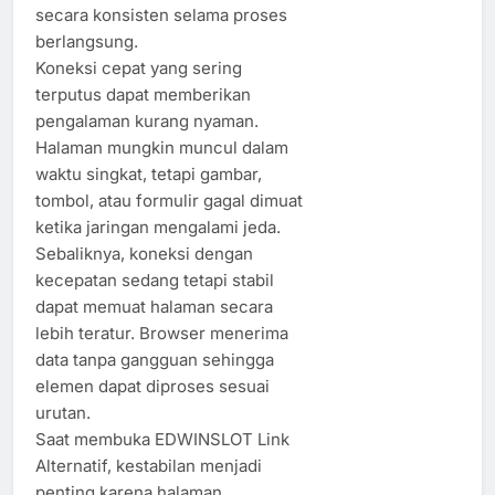
secara konsisten selama proses
berlangsung.
Koneksi cepat yang sering
terputus dapat memberikan
pengalaman kurang nyaman.
Halaman mungkin muncul dalam
waktu singkat, tetapi gambar,
tombol, atau formulir gagal dimuat
ketika jaringan mengalami jeda.
Sebaliknya, koneksi dengan
kecepatan sedang tetapi stabil
dapat memuat halaman secara
lebih teratur. Browser menerima
data tanpa gangguan sehingga
elemen dapat diproses sesuai
urutan.
Saat membuka EDWINSLOT Link
Alternatif, kestabilan menjadi
penting karena halaman