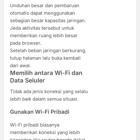
Unduhan besar dan pembaruan
otomatis dapat menggunakan
sebagian besar kapasitas jaringan.
Jeda aktivitas tersebut untuk
memberikan ruang lebih besar
pada browser.
Setelah beban jaringan berkurang,
tutup halaman lalu buka kembali
dari awal.
Memilih antara Wi-Fi dan
Data Seluler
Tidak ada jenis koneksi yang selalu
lebih baik dalam semua situasi.
Gunakan Wi-Fi Pribadi
Wi-Fi pribadi biasanya
memberikan koneksi yang lebih
konsisten jika router berada dekat