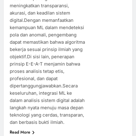
meningkatkan transparansi,
akurasi, dan keadilan sistem
digital.Dengan memanfaatkan
kemampuan ML dalam mendeteksi
pola dan anomali, pengembang
dapat memastikan bahwa algoritma
bekerja sesuai prinsip ilmiah yang
objektif.Di sisi lain, penerapan
prinsip E-E-A-T menjamin bahwa
proses analisis tetap etis,
profesional, dan dapat
dipertanggungjawabkan.Secara
keseluruhan, integrasi ML ke
dalam analisis sistem digital adalah
langkah nyata menuju masa depan
teknologi yang cerdas, transparan,
dan berbasis bukti ilmiah.
Read More