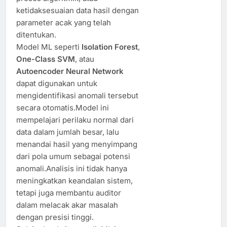
ketidaksesuaian data hasil dengan
parameter acak yang telah
ditentukan.
Model ML seperti
Isolation Forest
,
One-Class SVM
, atau
Autoencoder Neural Network
dapat digunakan untuk
mengidentifikasi anomali tersebut
secara otomatis.Model ini
mempelajari perilaku normal dari
data dalam jumlah besar, lalu
menandai hasil yang menyimpang
dari pola umum sebagai potensi
anomali.Analisis ini tidak hanya
meningkatkan keandalan sistem,
tetapi juga membantu auditor
dalam melacak akar masalah
dengan presisi tinggi.