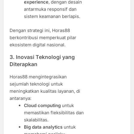
experience
, dengan desain
antarmuka responsif dan
sistem keamanan berlapis.
Dengan strategi ini, Horas88
berkontribusi memperkuat pilar
ekosistem digital nasional.
3. Inovasi Teknologi yang
Diterapkan
Horas88 mengintegrasikan
sejumlah teknologi untuk
meningkatkan kualitas layanan, di
antaranya:
Cloud computing
untuk
memastikan fleksibilitas dan
skalabilitas.
Big data analytics
untuk