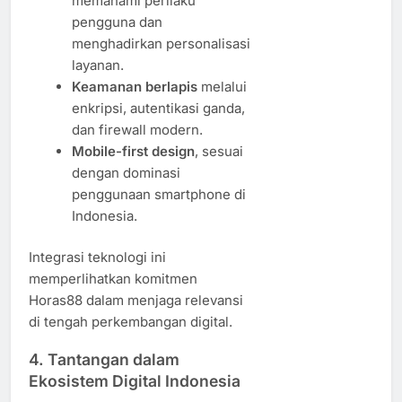
memahami perilaku
pengguna dan
menghadirkan personalisasi
layanan.
Keamanan berlapis
melalui
enkripsi, autentikasi ganda,
dan firewall modern.
Mobile-first design
, sesuai
dengan dominasi
penggunaan smartphone di
Indonesia.
Integrasi teknologi ini
memperlihatkan komitmen
Horas88 dalam menjaga relevansi
di tengah perkembangan digital.
4. Tantangan dalam
Ekosistem Digital Indonesia