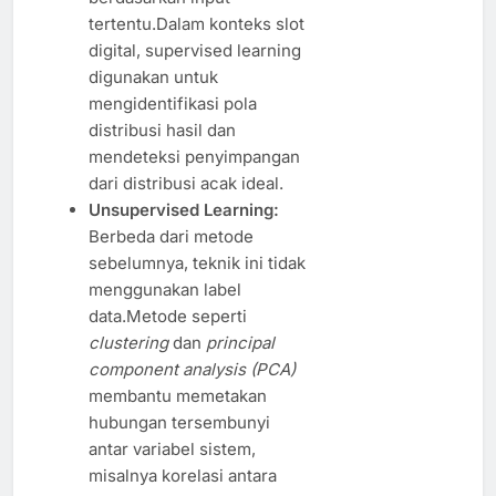
tertentu.Dalam konteks slot
digital, supervised learning
digunakan untuk
mengidentifikasi pola
distribusi hasil dan
mendeteksi penyimpangan
dari distribusi acak ideal.
Unsupervised Learning:
Berbeda dari metode
sebelumnya, teknik ini tidak
menggunakan label
data.Metode seperti
clustering
dan
principal
component analysis (PCA)
membantu memetakan
hubungan tersembunyi
antar variabel sistem,
misalnya korelasi antara