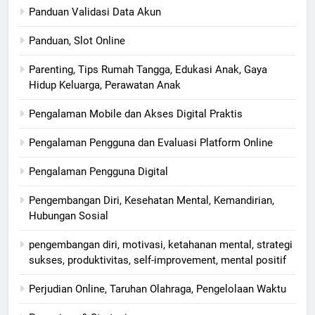
Panduan Validasi Data Akun
Panduan, Slot Online
Parenting, Tips Rumah Tangga, Edukasi Anak, Gaya
Hidup Keluarga, Perawatan Anak
Pengalaman Mobile dan Akses Digital Praktis
Pengalaman Pengguna dan Evaluasi Platform Online
Pengalaman Pengguna Digital
Pengembangan Diri, Kesehatan Mental, Kemandirian,
Hubungan Sosial
pengembangan diri, motivasi, ketahanan mental, strategi
sukses, produktivitas, self-improvement, mental positif
Perjudian Online, Taruhan Olahraga, Pengelolaan Waktu