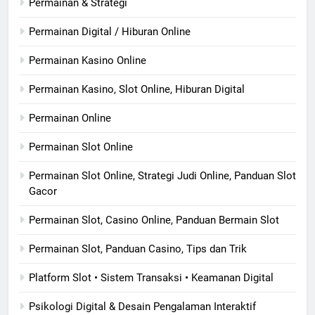
Permainan & Strategi
Permainan Digital / Hiburan Online
Permainan Kasino Online
Permainan Kasino, Slot Online, Hiburan Digital
Permainan Online
Permainan Slot Online
Permainan Slot Online, Strategi Judi Online, Panduan Slot
Gacor
Permainan Slot, Casino Online, Panduan Bermain Slot
Permainan Slot, Panduan Casino, Tips dan Trik
Platform Slot • Sistem Transaksi • Keamanan Digital
Psikologi Digital & Desain Pengalaman Interaktif