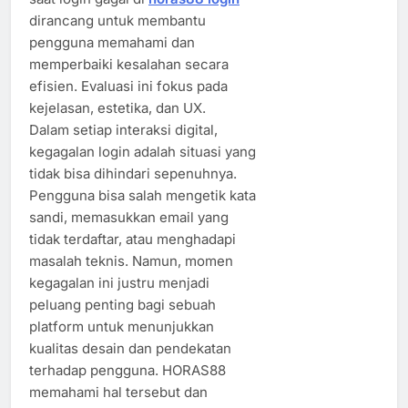
dirancang untuk membantu
pengguna memahami dan
memperbaiki kesalahan secara
efisien. Evaluasi ini fokus pada
kejelasan, estetika, dan UX.
Dalam setiap interaksi digital,
kegagalan login adalah situasi yang
tidak bisa dihindari sepenuhnya.
Pengguna bisa salah mengetik kata
sandi, memasukkan email yang
tidak terdaftar, atau menghadapi
masalah teknis. Namun, momen
kegagalan ini justru menjadi
peluang penting bagi sebuah
platform untuk menunjukkan
kualitas desain dan pendekatan
terhadap pengguna. HORAS88
memahami hal tersebut dan