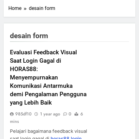
Home
desain form
desain form
Evaluasi Feedback Visual
Saat Login Gagal di
HORAS88:
Menyempurnakan
Komunikasi Antarmuka
demi Pengalaman Pengguna
yang Lebih Baik
985df10
1 year ago
0
6
mins
Pelajari bagaimana feedback visual
saat login gagal di
horas88 login