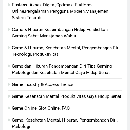
Efisiensi Akses Digital,Optimasi Platform
Online,Pengalaman Pengguna Modern,Manajemen
Sistem Terarah
Game & Hiburan Keseimbangan Hidup Pendidikan
Gaming Sehat Manajemen Waktu
Game & Hiburan, Kesehatan Mental, Pengembangan Diri,
Teknologi, Produktivitas
Game dan Hiburan Pengembangan Diri Tips Gaming
Psikologi dan Kesehatan Mental Gaya Hidup Sehat
Game Industry & Access Trends
Game Kesehatan Mental Produktivitas Gaya Hidup Sehat
Game Online, Slot Online, FAQ
Game, Kesehatan Mental, Hiburan, Pengembangan Diri,
Psikologi