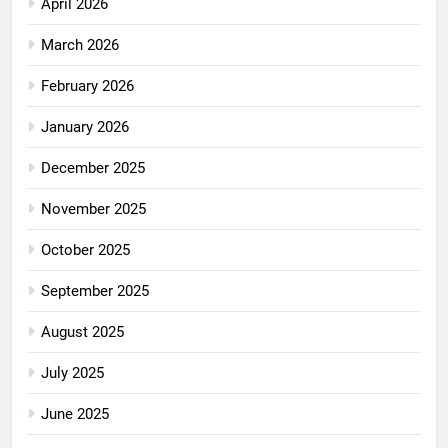
April 2026
March 2026
February 2026
January 2026
December 2025
November 2025
October 2025
September 2025
August 2025
July 2025
June 2025