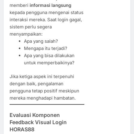
memberi
informasi langsung
kepada pengguna mengenai status
interaksi mereka. Saat login gagal,
sistem perlu segera
menyampaikan:
Apa yang salah?
Mengapa itu terjadi?
Apa yang bisa dilakukan
untuk memperbaikinya?
Jika ketiga aspek ini terpenuhi
dengan baik, pengalaman
pengguna tetap positif meskipun
mereka menghadapi hambatan.
Evaluasi Komponen
Feedback Visual Login
HORAS88