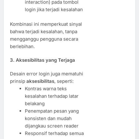
interaction) pada tombol
login jika terjadi kesalahan
Kombinasi ini memperkuat sinyal
bahwa terjadi kesalahan, tanpa
mengganggu pengguna secara
berlebihan.
3.
Aksesibilitas yang Terjaga
Desain error login juga mematuhi
prinsip
aksesibilitas
, seperti:
Kontras warna teks
kesalahan terhadap latar
belakang
Penempatan pesan yang
konsisten dan mudah
dijangkau screen reader
Responsif terhadap semua