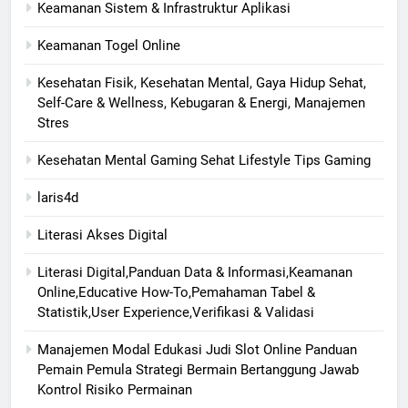
Keamanan Sistem & Infrastruktur Aplikasi
Keamanan Togel Online
Kesehatan Fisik, Kesehatan Mental, Gaya Hidup Sehat,
Self-Care & Wellness, Kebugaran & Energi, Manajemen
Stres
Kesehatan Mental Gaming Sehat Lifestyle Tips Gaming
laris4d
Literasi Akses Digital
Literasi Digital,Panduan Data & Informasi,Keamanan
Online,Educative How-To,Pemahaman Tabel &
Statistik,User Experience,Verifikasi & Validasi
Manajemen Modal Edukasi Judi Slot Online Panduan
Pemain Pemula Strategi Bermain Bertanggung Jawab
Kontrol Risiko Permainan