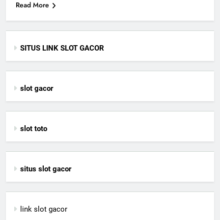
Read More
SITUS LINK SLOT GACOR
slot gacor
slot toto
situs slot gacor
link slot gacor