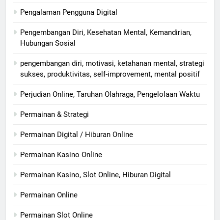
Pengalaman Pengguna Digital
Pengembangan Diri, Kesehatan Mental, Kemandirian,
Hubungan Sosial
pengembangan diri, motivasi, ketahanan mental, strategi
sukses, produktivitas, self-improvement, mental positif
Perjudian Online, Taruhan Olahraga, Pengelolaan Waktu
Permainan & Strategi
Permainan Digital / Hiburan Online
Permainan Kasino Online
Permainan Kasino, Slot Online, Hiburan Digital
Permainan Online
Permainan Slot Online