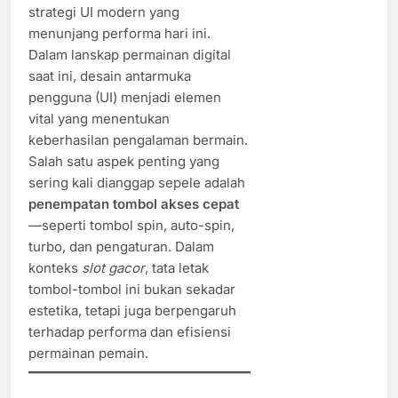
strategi UI modern yang
menunjang performa hari ini.
Dalam lanskap permainan digital
saat ini, desain antarmuka
pengguna (UI) menjadi elemen
vital yang menentukan
keberhasilan pengalaman bermain.
Salah satu aspek penting yang
sering kali dianggap sepele adalah
penempatan tombol akses cepat
—seperti tombol spin, auto-spin,
turbo, dan pengaturan. Dalam
konteks
slot gacor
, tata letak
tombol-tombol ini bukan sekadar
estetika, tetapi juga berpengaruh
terhadap performa dan efisiensi
permainan pemain.