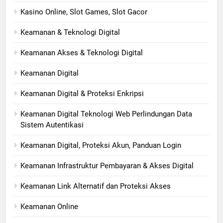
Kasino Online, Slot Games, Slot Gacor
Keamanan & Teknologi Digital
Keamanan Akses & Teknologi Digital
Keamanan Digital
Keamanan Digital & Proteksi Enkripsi
Keamanan Digital Teknologi Web Perlindungan Data
Sistem Autentikasi
Keamanan Digital, Proteksi Akun, Panduan Login
Keamanan Infrastruktur Pembayaran & Akses Digital
Keamanan Link Alternatif dan Proteksi Akses
Keamanan Online