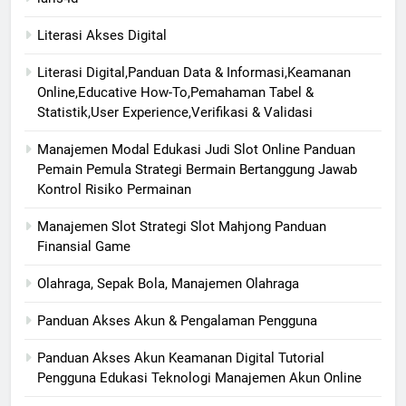
Literasi Akses Digital
Literasi Digital,Panduan Data & Informasi,Keamanan
Online,Educative How-To,Pemahaman Tabel &
Statistik,User Experience,Verifikasi & Validasi
Manajemen Modal Edukasi Judi Slot Online Panduan
Pemain Pemula Strategi Bermain Bertanggung Jawab
Kontrol Risiko Permainan
Manajemen Slot Strategi Slot Mahjong Panduan
Finansial Game
Olahraga, Sepak Bola, Manajemen Olahraga
Panduan Akses Akun & Pengalaman Pengguna
Panduan Akses Akun Keamanan Digital Tutorial
Pengguna Edukasi Teknologi Manajemen Akun Online