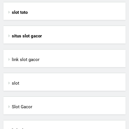
slot toto
situs slot gacor
link slot gacor
slot
Slot Gacor