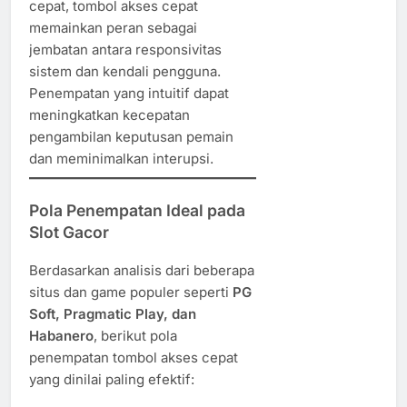
cepat, tombol akses cepat
memainkan peran sebagai
jembatan antara responsivitas
sistem dan kendali pengguna.
Penempatan yang intuitif dapat
meningkatkan kecepatan
pengambilan keputusan pemain
dan meminimalkan interupsi.
Pola Penempatan Ideal pada
Slot Gacor
Berdasarkan analisis dari beberapa
situs dan game populer seperti
PG
Soft, Pragmatic Play, dan
Habanero
, berikut pola
penempatan tombol akses cepat
yang dinilai paling efektif: