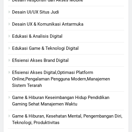
Desain Responsif dan Akses Mobile
Desain UI/UX Situs Judi
Desain UX & Komunikasi Antarmuka
Edukasi & Analisis Digital
Edukasi Game & Teknologi Digital
Efisiensi Akses Brand Digital
Efisiensi Akses Digital,Optimasi Platform
Online,Pengalaman Pengguna Modern,Manajemen
Sistem Terarah
Game & Hiburan Keseimbangan Hidup Pendidikan
Gaming Sehat Manajemen Waktu
Game & Hiburan, Kesehatan Mental, Pengembangan Diri,
Teknologi, Produktivitas