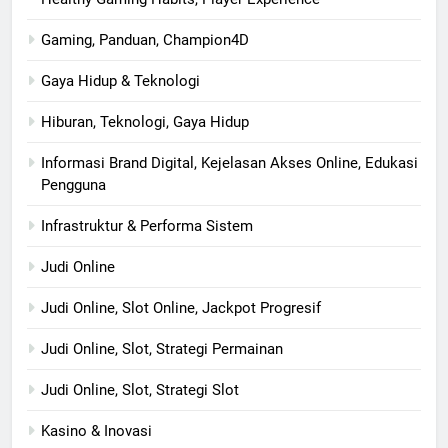
Gaming, Panduan, Champion4D
Gaya Hidup & Teknologi
Hiburan, Teknologi, Gaya Hidup
Informasi Brand Digital, Kejelasan Akses Online, Edukasi
Pengguna
Infrastruktur & Performa Sistem
Judi Online
Judi Online, Slot Online, Jackpot Progresif
Judi Online, Slot, Strategi Permainan
Judi Online, Slot, Strategi Slot
Kasino & Inovasi