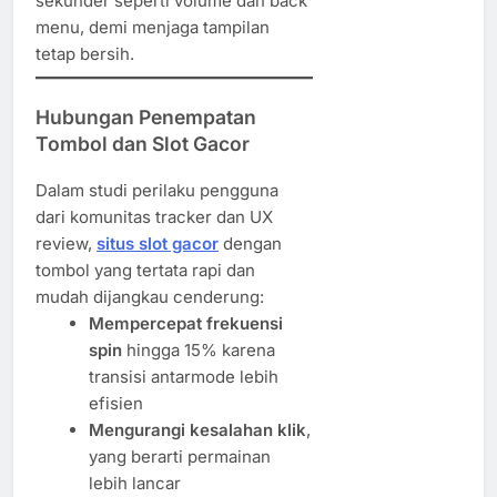
sekunder seperti volume dan back
menu, demi menjaga tampilan
tetap bersih.
Hubungan Penempatan
Tombol dan Slot Gacor
Dalam studi perilaku pengguna
dari komunitas tracker dan UX
review,
situs slot gacor
dengan
tombol yang tertata rapi dan
mudah dijangkau cenderung:
Mempercepat frekuensi
spin
hingga 15% karena
transisi antarmode lebih
efisien
Mengurangi kesalahan klik
,
yang berarti permainan
lebih lancar