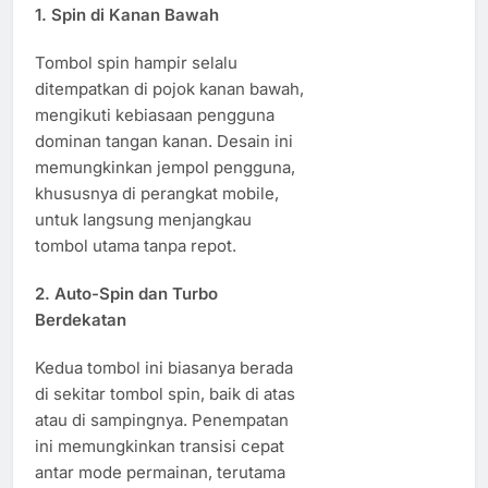
1.
Spin di Kanan Bawah
Tombol spin hampir selalu
ditempatkan di pojok kanan bawah,
mengikuti kebiasaan pengguna
dominan tangan kanan. Desain ini
memungkinkan jempol pengguna,
khususnya di perangkat mobile,
untuk langsung menjangkau
tombol utama tanpa repot.
2.
Auto-Spin dan Turbo
Berdekatan
Kedua tombol ini biasanya berada
di sekitar tombol spin, baik di atas
atau di sampingnya. Penempatan
ini memungkinkan transisi cepat
antar mode permainan, terutama