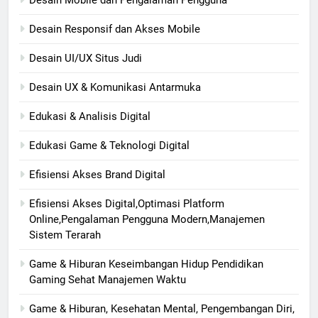
Desain Mobile dan Pengalaman Pengguna
Desain Responsif dan Akses Mobile
Desain UI/UX Situs Judi
Desain UX & Komunikasi Antarmuka
Edukasi & Analisis Digital
Edukasi Game & Teknologi Digital
Efisiensi Akses Brand Digital
Efisiensi Akses Digital,Optimasi Platform
Online,Pengalaman Pengguna Modern,Manajemen
Sistem Terarah
Game & Hiburan Keseimbangan Hidup Pendidikan
Gaming Sehat Manajemen Waktu
Game & Hiburan, Kesehatan Mental, Pengembangan Diri,