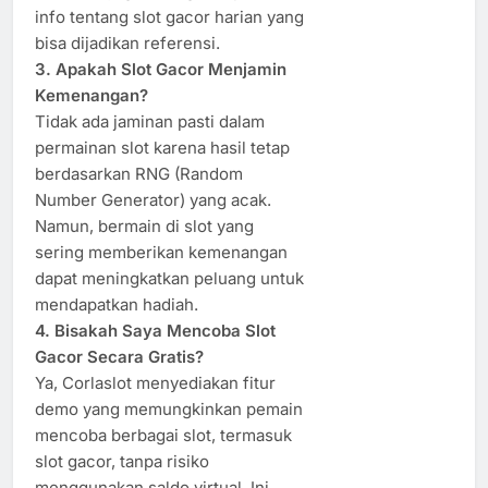
info tentang slot gacor harian yang
bisa dijadikan referensi.
3. Apakah Slot Gacor Menjamin
Kemenangan?
Tidak ada jaminan pasti dalam
permainan slot karena hasil tetap
berdasarkan RNG (Random
Number Generator) yang acak.
Namun, bermain di slot yang
sering memberikan kemenangan
dapat meningkatkan peluang untuk
mendapatkan hadiah.
4. Bisakah Saya Mencoba Slot
Gacor Secara Gratis?
Ya, Corlaslot menyediakan fitur
demo yang memungkinkan pemain
mencoba berbagai slot, termasuk
slot gacor, tanpa risiko
menggunakan saldo virtual. Ini