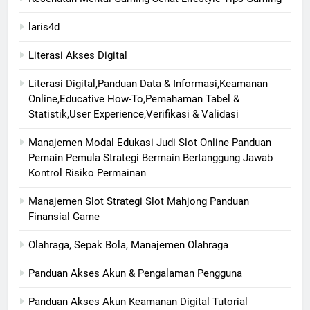
laris4d
Literasi Akses Digital
Literasi Digital,Panduan Data & Informasi,Keamanan
Online,Educative How-To,Pemahaman Tabel &
Statistik,User Experience,Verifikasi & Validasi
Manajemen Modal Edukasi Judi Slot Online Panduan
Pemain Pemula Strategi Bermain Bertanggung Jawab
Kontrol Risiko Permainan
Manajemen Slot Strategi Slot Mahjong Panduan
Finansial Game
Olahraga, Sepak Bola, Manajemen Olahraga
Panduan Akses Akun & Pengalaman Pengguna
Panduan Akses Akun Keamanan Digital Tutorial