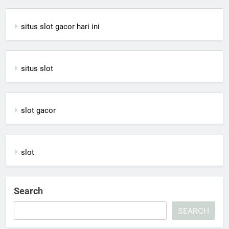
situs slot gacor hari ini
situs slot
slot gacor
slot
Search
SEARCH