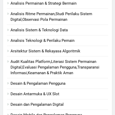
Analisis Permainan & Strategi Bermain
Analisis Ritme Permainan,Studi Perilaku Sistem
Digital,Observasi Pola Permainan
Analisis Sistem & Teknologi Data
Analisis Teknologi & Perilaku Pemain
Arsitektur Sistem & Rekayasa Algoritmik
Audit Kualitas Platform,Literasi Sistem Permainan
Digital,Evaluasi Pengalaman Pengguna,Transparansi
Informasi,Keamanan & Praktik Aman
Desain & Pengalaman Pengguna
Desain Antarmuka & UX Slot
Desain dan Pengalaman Digital