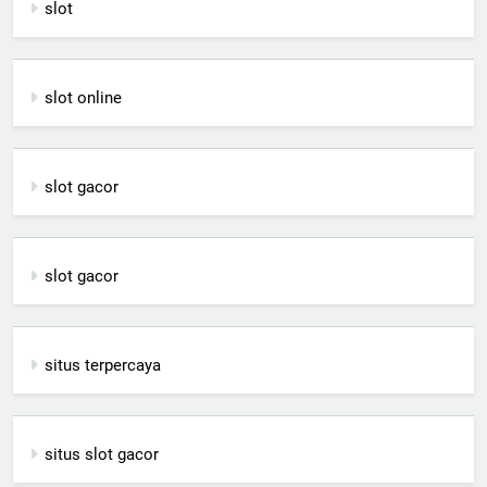
slot
slot online
slot gacor
slot gacor
situs terpercaya
situs slot gacor