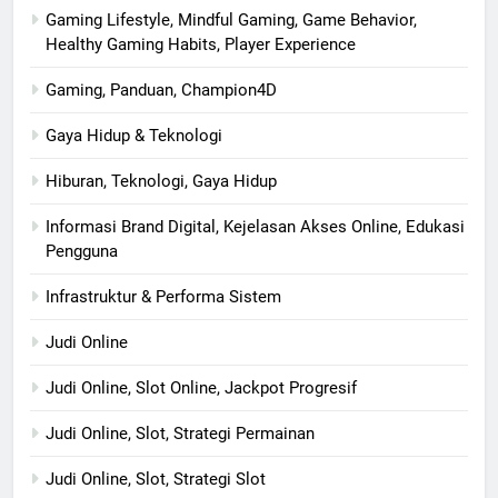
Gaming Lifestyle, Mindful Gaming, Game Behavior,
Healthy Gaming Habits, Player Experience
Gaming, Panduan, Champion4D
Gaya Hidup & Teknologi
Hiburan, Teknologi, Gaya Hidup
Informasi Brand Digital, Kejelasan Akses Online, Edukasi
Pengguna
Infrastruktur & Performa Sistem
Judi Online
Judi Online, Slot Online, Jackpot Progresif
Judi Online, Slot, Strategi Permainan
Judi Online, Slot, Strategi Slot