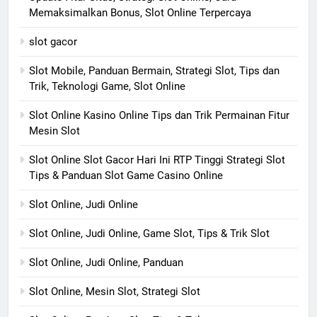
Memaksimalkan Bonus, Slot Online Terpercaya
slot gacor
Slot Mobile, Panduan Bermain, Strategi Slot, Tips dan
Trik, Teknologi Game, Slot Online
Slot Online Kasino Online Tips dan Trik Permainan Fitur
Mesin Slot
Slot Online Slot Gacor Hari Ini RTP Tinggi Strategi Slot
Tips & Panduan Slot Game Casino Online
Slot Online, Judi Online
Slot Online, Judi Online, Game Slot, Tips & Trik Slot
Slot Online, Judi Online, Panduan
Slot Online, Mesin Slot, Strategi Slot