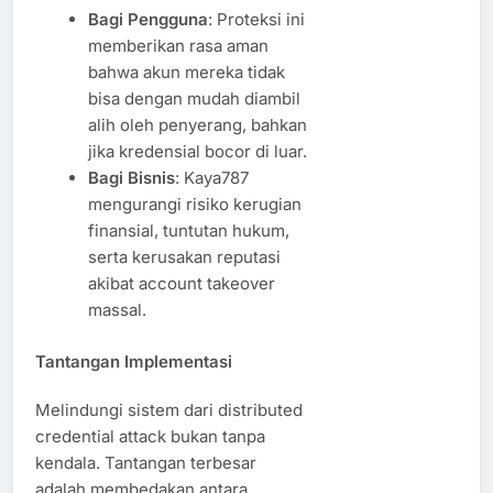
Bagi Pengguna
: Proteksi ini
memberikan rasa aman
bahwa akun mereka tidak
bisa dengan mudah diambil
alih oleh penyerang, bahkan
jika kredensial bocor di luar.
Bagi Bisnis
: Kaya787
mengurangi risiko kerugian
finansial, tuntutan hukum,
serta kerusakan reputasi
akibat account takeover
massal.
Tantangan Implementasi
Melindungi sistem dari distributed
credential attack bukan tanpa
kendala. Tantangan terbesar
adalah membedakan antara