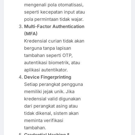
mengenali pola otomatisasi,
seperti kecepatan input atau
pola permintaan tidak wajar.
Multi-Factor Authentication
(MFA)
Kredensial curian tidak akan
berguna tanpa lapisan
tambahan seperti OTP,
autentikasi biometrik, atau
aplikasi autentikator.
Device Fingerprinting
Setiap perangkat pengguna
memiliki jejak unik. Jika
kredensial valid digunakan
dari perangkat asing atau
tidak dikenal, sistem akan
meminta verifikasi
tambahan.
Credential Hashing &