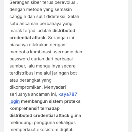
Serangan siber terus berevolusi,
dengan metode yang semakin
canggih dan sulit dideteksi. Salah
satu ancaman berbahaya yang
marak terjadi adalah
distributed
credential attack
. Serangan ini
biasanya dilakukan dengan
mencoba kombinasi username dan
password curian dari berbagai
sumber, lalu mengujinya secara
terdistribusi melalui jaringan bot
atau perangkat yang
dikompromikan. Menyadari
seriusnya ancaman ini,
kaya787
login
membangun sistem proteksi
komprehensif terhadap
distributed credential attack
guna
melindungi pengguna sekaligus
memperkuat ekosistem digital.