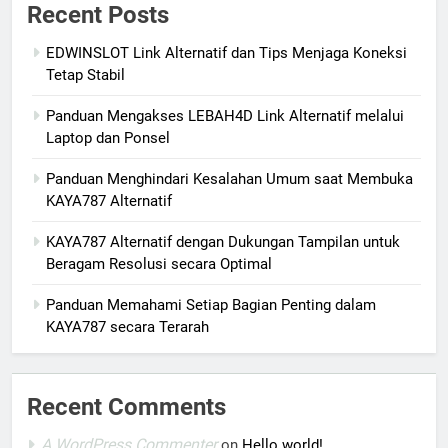
Recent Posts
EDWINSLOT Link Alternatif dan Tips Menjaga Koneksi
Tetap Stabil
Panduan Mengakses LEBAH4D Link Alternatif melalui
Laptop dan Ponsel
Panduan Menghindari Kesalahan Umum saat Membuka
KAYA787 Alternatif
KAYA787 Alternatif dengan Dukungan Tampilan untuk
Beragam Resolusi secara Optimal
Panduan Memahami Setiap Bagian Penting dalam
KAYA787 secara Terarah
Recent Comments
A WordPress Commenter
on
Hello world!