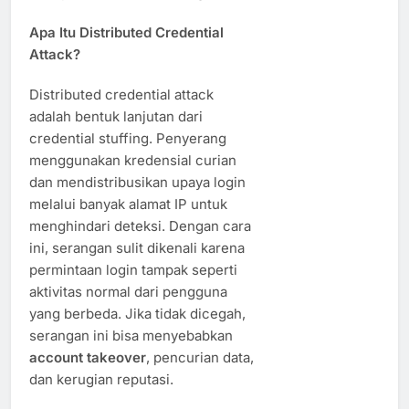
Apa Itu Distributed Credential
Attack?
Distributed credential attack
adalah bentuk lanjutan dari
credential stuffing. Penyerang
menggunakan kredensial curian
dan mendistribusikan upaya login
melalui banyak alamat IP untuk
menghindari deteksi. Dengan cara
ini, serangan sulit dikenali karena
permintaan login tampak seperti
aktivitas normal dari pengguna
yang berbeda. Jika tidak dicegah,
serangan ini bisa menyebabkan
account takeover
, pencurian data,
dan kerugian reputasi.