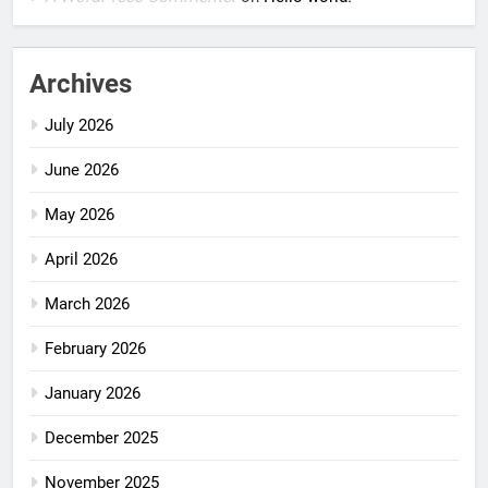
Archives
July 2026
June 2026
May 2026
April 2026
March 2026
February 2026
January 2026
December 2025
November 2025