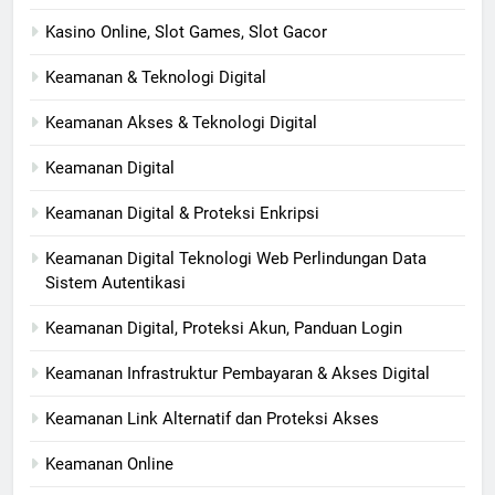
Kasino Online, Slot Games, Slot Gacor
Keamanan & Teknologi Digital
Keamanan Akses & Teknologi Digital
Keamanan Digital
Keamanan Digital & Proteksi Enkripsi
Keamanan Digital Teknologi Web Perlindungan Data
Sistem Autentikasi
Keamanan Digital, Proteksi Akun, Panduan Login
Keamanan Infrastruktur Pembayaran & Akses Digital
Keamanan Link Alternatif dan Proteksi Akses
Keamanan Online