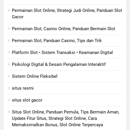
Permainan Slot Online, Strategi Judi Online, Panduan Slot
Gacor
Permainan Slot, Casino Online, Panduan Bermain Slot
Permainan Slot, Panduan Casino, Tips dan Trik
Platform Slot • Sistem Transaksi • Keamanan Digital
Psikologi Digital & Desain Pengalaman Interaktif
Sistem Online Fleksibel
situs resmi
situs slot gacor
Situs Slot Online, Panduan Pemula, Tips Bermain Aman,
Update Fitur Situs, Strategi Slot Online, Cara
Memaksimalkan Bonus, Slot Online Terpercaya