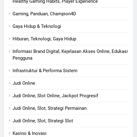
Healthy Gaming Habits, Player Experience
Gaming, Panduan, Champion4D
Gaya Hidup & Teknologi
Hiburan, Teknologi, Gaya Hidup
Informasi Brand Digital, Kejelasan Akses Online, Edukasi
Pengguna
Infrastruktur & Performa Sistem
Judi Online
Judi Online, Slot Online, Jackpot Progresif
Judi Online, Slot, Strategi Permainan
Judi Online, Slot, Strategi Slot
Kasino & Inovasi