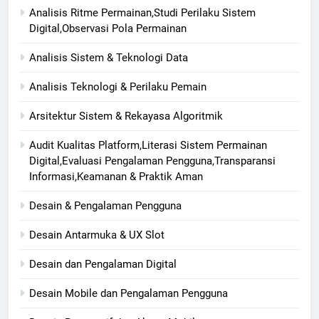
Analisis Ritme Permainan,Studi Perilaku Sistem
Digital,Observasi Pola Permainan
Analisis Sistem & Teknologi Data
Analisis Teknologi & Perilaku Pemain
Arsitektur Sistem & Rekayasa Algoritmik
Audit Kualitas Platform,Literasi Sistem Permainan
Digital,Evaluasi Pengalaman Pengguna,Transparansi
Informasi,Keamanan & Praktik Aman
Desain & Pengalaman Pengguna
Desain Antarmuka & UX Slot
Desain dan Pengalaman Digital
Desain Mobile dan Pengalaman Pengguna