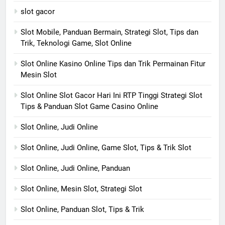
slot gacor
Slot Mobile, Panduan Bermain, Strategi Slot, Tips dan
Trik, Teknologi Game, Slot Online
Slot Online Kasino Online Tips dan Trik Permainan Fitur
Mesin Slot
Slot Online Slot Gacor Hari Ini RTP Tinggi Strategi Slot
Tips & Panduan Slot Game Casino Online
Slot Online, Judi Online
Slot Online, Judi Online, Game Slot, Tips & Trik Slot
Slot Online, Judi Online, Panduan
Slot Online, Mesin Slot, Strategi Slot
Slot Online, Panduan Slot, Tips & Trik