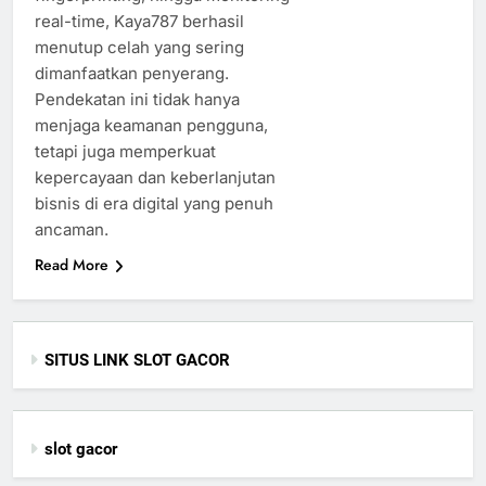
real-time, Kaya787 berhasil
menutup celah yang sering
dimanfaatkan penyerang.
Pendekatan ini tidak hanya
menjaga keamanan pengguna,
tetapi juga memperkuat
kepercayaan dan keberlanjutan
bisnis di era digital yang penuh
ancaman.
Read More
SITUS LINK SLOT GACOR
slot gacor