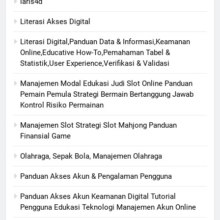
laris4d
Literasi Akses Digital
Literasi Digital,Panduan Data & Informasi,Keamanan
Online,Educative How-To,Pemahaman Tabel &
Statistik,User Experience,Verifikasi & Validasi
Manajemen Modal Edukasi Judi Slot Online Panduan
Pemain Pemula Strategi Bermain Bertanggung Jawab
Kontrol Risiko Permainan
Manajemen Slot Strategi Slot Mahjong Panduan
Finansial Game
Olahraga, Sepak Bola, Manajemen Olahraga
Panduan Akses Akun & Pengalaman Pengguna
Panduan Akses Akun Keamanan Digital Tutorial
Pengguna Edukasi Teknologi Manajemen Akun Online