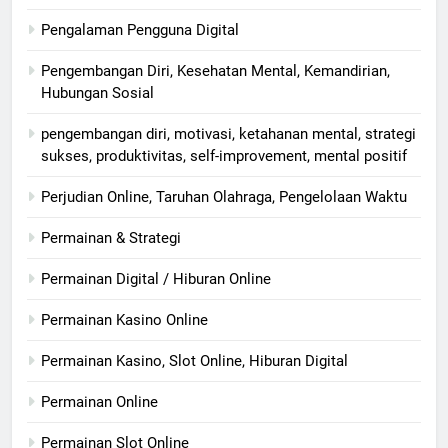
Pengalaman Pengguna Digital
Pengembangan Diri, Kesehatan Mental, Kemandirian,
Hubungan Sosial
pengembangan diri, motivasi, ketahanan mental, strategi
sukses, produktivitas, self-improvement, mental positif
Perjudian Online, Taruhan Olahraga, Pengelolaan Waktu
Permainan & Strategi
Permainan Digital / Hiburan Online
Permainan Kasino Online
Permainan Kasino, Slot Online, Hiburan Digital
Permainan Online
Permainan Slot Online