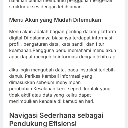
halaman utama membantu pengguna mengenali
struktur akses dengan lebih aman.
Menu Akun yang Mudah Ditemukan
Menu akun adalah bagian penting dalam platform
digital.Di dalamnya biasanya terdapat informasi
profil, pengaturan data, kata sandi, dan fitur
keamanan.Pengguna perlu memahami menu akun
agar dapat mengelola informasi dengan lebih rapi.
Jika ingin mengubah data, baca instruksi terlebih
dahulu.Periksa kembali informasi yang
dimasukkan sebelum menyimpan
perubahan.Kesalahan kecil seperti kontak yang
tidak aktif atau data yang keliru dapat
menimbulkan kendala di kemudian hari.
Navigasi Sederhana sebagai
Pendukung Efisiensi