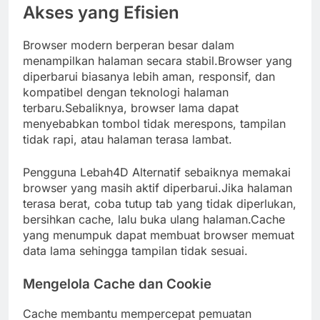
Akses yang Efisien
Browser modern berperan besar dalam
menampilkan halaman secara stabil.Browser yang
diperbarui biasanya lebih aman, responsif, dan
kompatibel dengan teknologi halaman
terbaru.Sebaliknya, browser lama dapat
menyebabkan tombol tidak merespons, tampilan
tidak rapi, atau halaman terasa lambat.
Pengguna Lebah4D Alternatif sebaiknya memakai
browser yang masih aktif diperbarui.Jika halaman
terasa berat, coba tutup tab yang tidak diperlukan,
bersihkan cache, lalu buka ulang halaman.Cache
yang menumpuk dapat membuat browser memuat
data lama sehingga tampilan tidak sesuai.
Mengelola Cache dan Cookie
Cache membantu mempercepat pemuatan