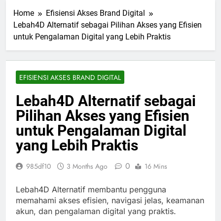
Home
Efisiensi Akses Brand Digital
Lebah4D Alternatif sebagai Pilihan Akses yang Efisien
untuk Pengalaman Digital yang Lebih Praktis
EFISIENSI AKSES BRAND DIGITAL
Lebah4D Alternatif sebagai
Pilihan Akses yang Efisien
untuk Pengalaman Digital
yang Lebih Praktis
0
985df10
3 Months Ago
16 Mins
Lebah4D Alternatif membantu pengguna
memahami akses efisien, navigasi jelas, keamanan
akun, dan pengalaman digital yang praktis.