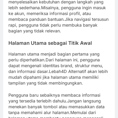
menyelesaikan kebutuhan dengan langkah yang
lebih sederhana.Misalnya, pengguna ingin masuk
ke akun, memeriksa informasi profil, atau
membaca panduan bantuan.Jika navigasi tersusun
rapi, pengguna tidak perlu membuka banyak
bagian yang tidak relevan.
Halaman Utama sebagai Titik Awal
Halaman utama menjadi bagian pertama yang
perlu diperhatikan.Dari halaman ini, pengguna
dapat mengenali identitas brand, struktur menu,
dan informasi dasar.Lebah4D Alternatif akan lebih
mudah dipahami jika halaman utama memiliki
tampilan yang tidak membingungkan.
Pengguna baru sebaiknya membaca informasi
yang tersedia terlebih dahulu.Jangan langsung
menekan banyak tombol atau memasukkan data
tanpa memahami alur halaman.Memulai dari