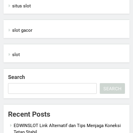
situs slot
slot gacor
slot
Search
SEARCH
Recent Posts
EDWINSLOT Link Alternatif dan Tips Menjaga Koneksi
Tetap Stabil