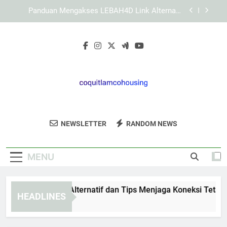
Skip
Panduan Menghindari Kesalahan Umum saat
to
Membuka KAYA787 Alternatif
content
KAYA787 Alternatif dengan Dukungan Tampilan
untuk Beragam Resolusi secara Optimal
EDWINSLOT Link Alternatif dan Tips Menjaga
Koneksi Tetap Stabil
Panduan Mengakses LEBAH4D Link Alternatif
melalui Laptop dan Ponsel
Panduan Menghindari Kesalahan Umum saat
Membuka KAYA787 Alternatif
Coquitlam
Jelajahi Konsep Cohousing Dengan
KAYA787 Alternatif dengan Dukungan Tampilan
NEWSLETTER
RANDOM NEWS
Cohousing
untuk Beragam Resolusi secara Optimal
Komunitas Yang Ramah Dan Inklusif Di
Coquitlam Cohousing.
MENU
WINSLOT Link Alternatif dan Tips Menjaga Koneksi Tetap Stab
HEADLINES
Weeks Ago