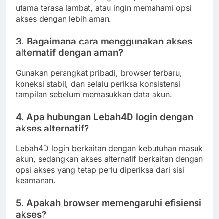
utama terasa lambat, atau ingin memahami opsi
akses dengan lebih aman.
3. Bagaimana cara menggunakan akses
alternatif dengan aman?
Gunakan perangkat pribadi, browser terbaru,
koneksi stabil, dan selalu periksa konsistensi
tampilan sebelum memasukkan data akun.
4. Apa hubungan Lebah4D login dengan
akses alternatif?
Lebah4D login berkaitan dengan kebutuhan masuk
akun, sedangkan akses alternatif berkaitan dengan
opsi akses yang tetap perlu diperiksa dari sisi
keamanan.
5. Apakah browser memengaruhi efisiensi
akses?