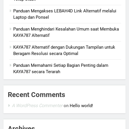
Panduan Mengakses LEBAH4D Link Alternatif melalui
Laptop dan Ponsel
Panduan Menghindari Kesalahan Umum saat Membuka
KAYA787 Alternatif
KAYA787 Alternatif dengan Dukungan Tampilan untuk
Beragam Resolusi secara Optimal
Panduan Memahami Setiap Bagian Penting dalam
KAYA787 secara Terarah
Recent Comments
A WordPress Commenter
on
Hello world!
Archives