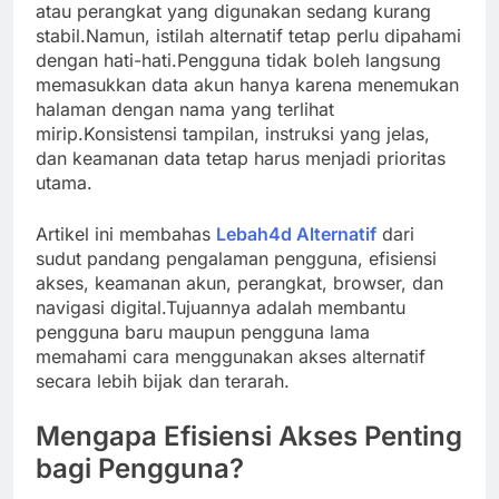
atau perangkat yang digunakan sedang kurang
stabil.Namun, istilah alternatif tetap perlu dipahami
dengan hati-hati.Pengguna tidak boleh langsung
memasukkan data akun hanya karena menemukan
halaman dengan nama yang terlihat
mirip.Konsistensi tampilan, instruksi yang jelas,
dan keamanan data tetap harus menjadi prioritas
utama.
Artikel ini membahas
Lebah4d Alternatif
dari
sudut pandang pengalaman pengguna, efisiensi
akses, keamanan akun, perangkat, browser, dan
navigasi digital.Tujuannya adalah membantu
pengguna baru maupun pengguna lama
memahami cara menggunakan akses alternatif
secara lebih bijak dan terarah.
Mengapa Efisiensi Akses Penting
bagi Pengguna?