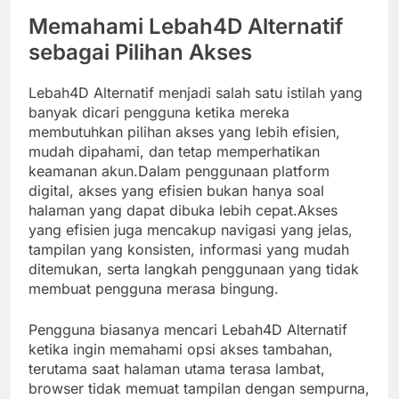
Memahami Lebah4D Alternatif
sebagai Pilihan Akses
Lebah4D Alternatif menjadi salah satu istilah yang
banyak dicari pengguna ketika mereka
membutuhkan pilihan akses yang lebih efisien,
mudah dipahami, dan tetap memperhatikan
keamanan akun.Dalam penggunaan platform
digital, akses yang efisien bukan hanya soal
halaman yang dapat dibuka lebih cepat.Akses
yang efisien juga mencakup navigasi yang jelas,
tampilan yang konsisten, informasi yang mudah
ditemukan, serta langkah penggunaan yang tidak
membuat pengguna merasa bingung.
Pengguna biasanya mencari Lebah4D Alternatif
ketika ingin memahami opsi akses tambahan,
terutama saat halaman utama terasa lambat,
browser tidak memuat tampilan dengan sempurna,