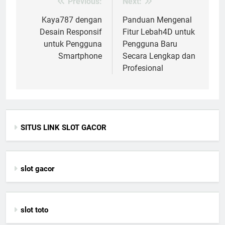
Previous:
Next:
Post
navigation
Kaya787 dengan
Panduan Mengenal
Desain Responsif
Fitur Lebah4D untuk
untuk Pengguna
Pengguna Baru
Smartphone
Secara Lengkap dan
Profesional
SITUS LINK SLOT GACOR
slot gacor
slot toto