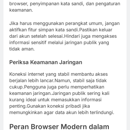
browser, penyimpanan kata sandi, dan pengaturan
keamanan.
Jika harus menggunakan perangkat umum, jangan
aktifkan fitur simpan kata sandi.Pastikan keluar
dari akun setelah selesai.Hindari juga mengakses
informasi sensitif melalui jaringan publik yang
tidak aman.
Periksa Keamanan Jaringan
Koneksi internet yang stabil membantu akses
berjalan lebih lancar.Namun, stabil saja tidak
cukup.Pengguna juga perlu memperhatikan
keamanan jaringan.Jaringan publik sering kali
kurang ideal untuk memasukkan informasi
penting.Gunakan koneksi pribadi jika
memungkinkan agar data akun lebih terlindungi.
Peran Browser Modern dalam