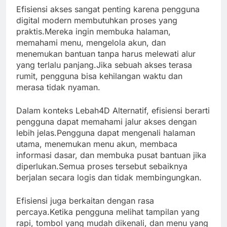
Efisiensi akses sangat penting karena pengguna
digital modern membutuhkan proses yang
praktis.Mereka ingin membuka halaman,
memahami menu, mengelola akun, dan
menemukan bantuan tanpa harus melewati alur
yang terlalu panjang.Jika sebuah akses terasa
rumit, pengguna bisa kehilangan waktu dan
merasa tidak nyaman.
Dalam konteks Lebah4D Alternatif, efisiensi berarti
pengguna dapat memahami jalur akses dengan
lebih jelas.Pengguna dapat mengenali halaman
utama, menemukan menu akun, membaca
informasi dasar, dan membuka pusat bantuan jika
diperlukan.Semua proses tersebut sebaiknya
berjalan secara logis dan tidak membingungkan.
Efisiensi juga berkaitan dengan rasa
percaya.Ketika pengguna melihat tampilan yang
rapi, tombol yang mudah dikenali, dan menu yang