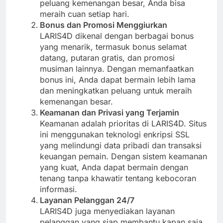
peluang kemenangan besar, Anda bisa
meraih cuan setiap hari.
Bonus dan Promosi Menggiurkan
LARIS4D dikenal dengan berbagai bonus
yang menarik, termasuk bonus selamat
datang, putaran gratis, dan promosi
musiman lainnya. Dengan memanfaatkan
bonus ini, Anda dapat bermain lebih lama
dan meningkatkan peluang untuk meraih
kemenangan besar.
Keamanan dan Privasi yang Terjamin
Keamanan adalah prioritas di LARIS4D. Situs
ini menggunakan teknologi enkripsi SSL
yang melindungi data pribadi dan transaksi
keuangan pemain. Dengan sistem keamanan
yang kuat, Anda dapat bermain dengan
tenang tanpa khawatir tentang kebocoran
informasi.
Layanan Pelanggan 24/7
LARIS4D juga menyediakan layanan
pelanggan yang siap membantu kapan saja.