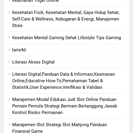
Keamanan Togel Online
Kesehatan Fisik, Kesehatan Mental, Gaya Hidup Sehat,
Self-Care & Wellness, Kebugaran & Energi, Manajemen
Stres
Kesehatan Mental Gaming Sehat Lifestyle Tips Gaming
laris4d
Literasi Akses Digital
Literasi Digital,Panduan Data & Informasi,Keamanan
Online,Educative How-To,Pemahaman Tabel &
Statistik,User Experience,Verifikasi & Validasi
Manajemen Modal Edukasi Judi Slot Online Panduan
Pemain Pemula Strategi Bermain Bertanggung Jawab
Kontrol Risiko Permainan
Manajemen Slot Strategi Slot Mahjong Panduan
Finansial Game