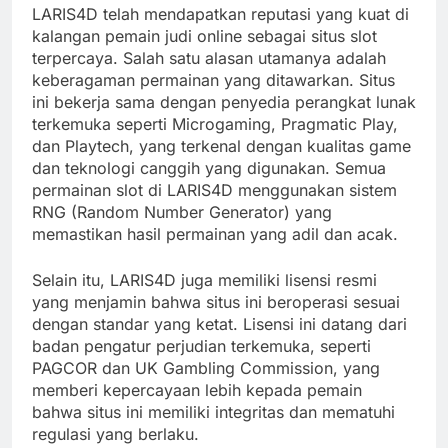
LARIS4D telah mendapatkan reputasi yang kuat di
kalangan pemain judi online sebagai situs slot
terpercaya. Salah satu alasan utamanya adalah
keberagaman permainan yang ditawarkan. Situs
ini bekerja sama dengan penyedia perangkat lunak
terkemuka seperti Microgaming, Pragmatic Play,
dan Playtech, yang terkenal dengan kualitas game
dan teknologi canggih yang digunakan. Semua
permainan slot di LARIS4D menggunakan sistem
RNG (Random Number Generator) yang
memastikan hasil permainan yang adil dan acak.
Selain itu, LARIS4D juga memiliki lisensi resmi
yang menjamin bahwa situs ini beroperasi sesuai
dengan standar yang ketat. Lisensi ini datang dari
badan pengatur perjudian terkemuka, seperti
PAGCOR dan UK Gambling Commission, yang
memberi kepercayaan lebih kepada pemain
bahwa situs ini memiliki integritas dan mematuhi
regulasi yang berlaku.