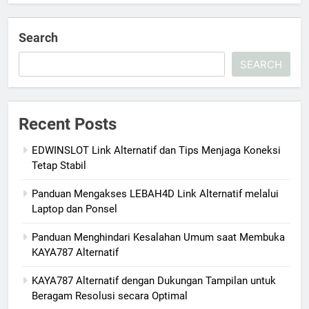
Search
SEARCH
Recent Posts
EDWINSLOT Link Alternatif dan Tips Menjaga Koneksi
Tetap Stabil
Panduan Mengakses LEBAH4D Link Alternatif melalui
Laptop dan Ponsel
Panduan Menghindari Kesalahan Umum saat Membuka
KAYA787 Alternatif
KAYA787 Alternatif dengan Dukungan Tampilan untuk
Beragam Resolusi secara Optimal