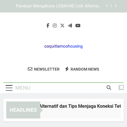
Skip
Panduan Menghindari Kesalahan Umum saat
to
Membuka KAYA787 Alternatif
content
KAYA787 Alternatif dengan Dukungan Tampilan
untuk Beragam Resolusi secara Optimal
EDWINSLOT Link Alternatif dan Tips Menjaga
Koneksi Tetap Stabil
Panduan Mengakses LEBAH4D Link Alternatif
melalui Laptop dan Ponsel
Panduan Menghindari Kesalahan Umum saat
Membuka KAYA787 Alternatif
Coquitlam
Jelajahi Konsep Cohousing Dengan
KAYA787 Alternatif dengan Dukungan Tampilan
NEWSLETTER
RANDOM NEWS
Cohousing
untuk Beragam Resolusi secara Optimal
Komunitas Yang Ramah Dan Inklusif Di
Coquitlam Cohousing.
MENU
WINSLOT Link Alternatif dan Tips Menjaga Koneksi Tetap Stab
HEADLINES
Weeks Ago