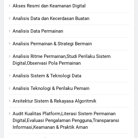
Akses Resmi dan Keamanan Digital
Analisis Data dan Kecerdasan Buatan
Analisis Data Permainan
Analisis Permainan & Strategi Bermain
Analisis Ritme Permainan,Studi Perilaku Sistem
Digital,Observasi Pola Permainan
Analisis Sistem & Teknologi Data
Analisis Teknologi & Perilaku Pemain
Arsitektur Sistem & Rekayasa Algoritmik
Audit Kualitas Platform,Literasi Sistem Permainan
Digital,Evaluasi Pengalaman Pengguna,Transparansi
Informasi,Keamanan & Praktik Aman