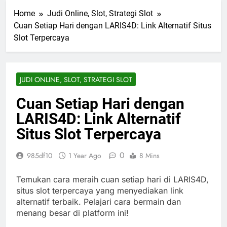
Home
Judi Online, Slot, Strategi Slot
Cuan Setiap Hari dengan LARIS4D: Link Alternatif Situs
Slot Terpercaya
JUDI ONLINE, SLOT, STRATEGI SLOT
Cuan Setiap Hari dengan
LARIS4D: Link Alternatif
Situs Slot Terpercaya
0
985df10
1 Year Ago
8 Mins
Temukan cara meraih cuan setiap hari di LARIS4D,
situs slot terpercaya yang menyediakan link
alternatif terbaik. Pelajari cara bermain dan
menang besar di platform ini!