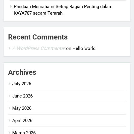
Panduan Memahami Setiap Bagian Penting dalam
KAYA787 secara Terarah
Recent Comments
A WordPress Commenter
on
Hello world!
Archives
July 2026
June 2026
May 2026
April 2026
March 2026