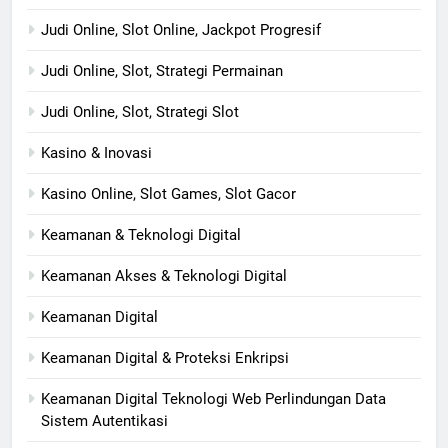
Judi Online, Slot Online, Jackpot Progresif
Judi Online, Slot, Strategi Permainan
Judi Online, Slot, Strategi Slot
Kasino & Inovasi
Kasino Online, Slot Games, Slot Gacor
Keamanan & Teknologi Digital
Keamanan Akses & Teknologi Digital
Keamanan Digital
Keamanan Digital & Proteksi Enkripsi
Keamanan Digital Teknologi Web Perlindungan Data
Sistem Autentikasi