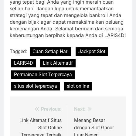
yang tepat bagi Anda yang ingin meraih cuan
setiap hari. Jangan lupa untuk memanfaatkan
strategi yang tepat dan mengelola bankroll Anda
dengan bijak agar dapat memaksimalkan peluang
kemenangan Anda. Selamat bermain dan semoga
keberuntungan berpihak kepada Anda di LARIS4D!
Tagged:
Cuan Setiap Hari
Jackpot Slot
LARIS4D
Link Alternatif
Permainan Slot Terpercaya
situs slot terpercaya
slot online
Previous:
Next:
Post
navigation
Link Alternatif Situs
Menang Besar
Slot Online
dengan Slot Gacor
Terpercaya Terbaik
Luar Negeri