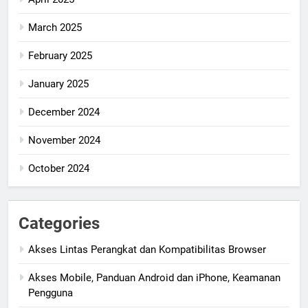
March 2025
February 2025
January 2025
December 2024
November 2024
October 2024
Categories
Akses Lintas Perangkat dan Kompatibilitas Browser
Akses Mobile, Panduan Android dan iPhone, Keamanan
Pengguna