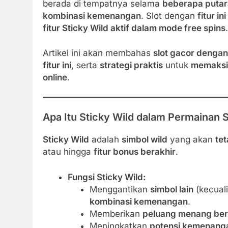
berada di tempatnya selama
beberapa puta
kombinasi kemenangan
. Slot dengan
fitur ini
fitur Sticky Wild aktif dalam mode free spins
.
Artikel ini akan membahas
slot gacor dengan
fitur ini
, serta
strategi praktis
untuk
memaksi
online
.
Apa Itu Sticky Wild dalam Permainan S
Sticky Wild
adalah
simbol wild
yang akan
te
atau hingga
fitur bonus berakhir
.
Fungsi Sticky Wild:
Menggantikan
simbol lain
(kecual
kombinasi kemenangan
.
Memberikan
peluang menang ber
Meningkatkan
potensi kemenang