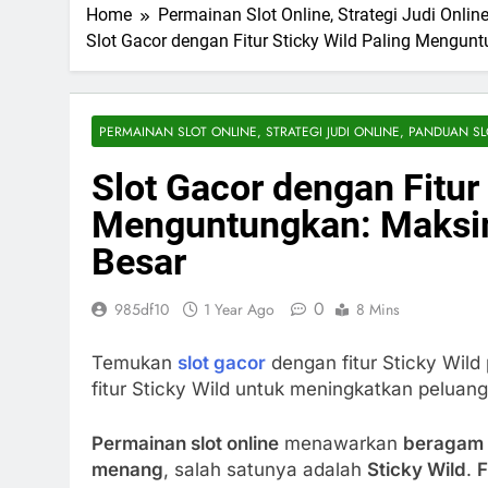
Home
Permainan Slot Online, Strategi Judi Onlin
Slot Gacor dengan Fitur Sticky Wild Paling Mengu
PERMAINAN SLOT ONLINE, STRATEGI JUDI ONLINE, PANDUAN S
Slot Gacor dengan Fitur 
Menguntungkan: Maksi
Besar
0
985df10
1 Year Ago
8 Mins
Temukan
slot gacor
dengan fitur Sticky Wil
fitur Sticky Wild untuk meningkatkan peluan
Permainan slot online
menawarkan
beragam f
menang
, salah satunya adalah
Sticky Wild
.
F