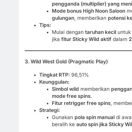
pengganda (multiplier) yang men
Mode bonus High Noon Saloon
me
gulungan
, memberikan
potensi k
Tips:
Mulai dengan
taruhan kecil
untu
jika
fitur Sticky Wild aktif
dalam
2
3. Wild West Gold (Pragmatic Play)
Tingkat RTP:
96,51%
Keunggulan:
Simbol wild
memberikan
penggan
mode free spins
.
Fitur retrigger free spins
, membe
Strategi:
Gunakan
pola spin manual
di awa
beralih ke
auto spin jika Sticky W