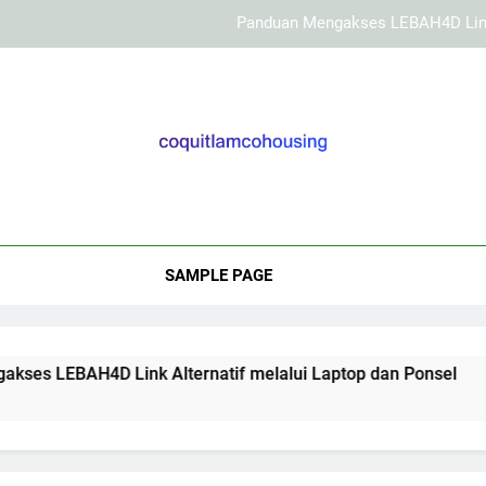
Panduan Mengakses LEBAH4D Link 
Panduan Menghindari Kesalahan Um
KAYA787 Alternatif dengan Dukungan Tampilan u
EDWINSLOT Link Alternatif 
uitlam Cohousing
Panduan Mengakses LEBAH4D Link 
Konsep Cohousing Dengan Komunitas Yang Ramah Dan Inklusif 
Panduan Menghindari Kesalahan Um
SAMPLE PAGE
KAYA787 Alternatif dengan Dukungan Tampilan u
H4D Link Alternatif melalui Laptop dan Ponsel
Pandu
3 Weeks