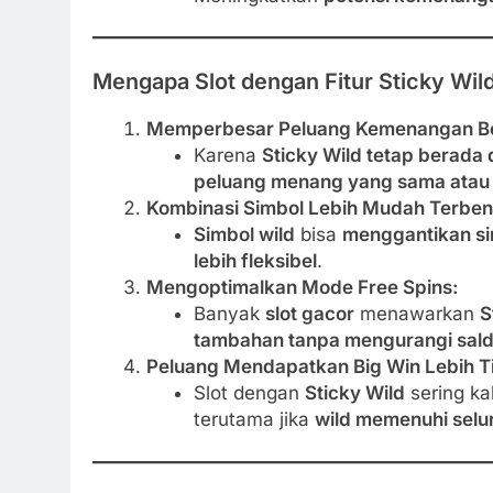
Mengapa Slot dengan Fitur Sticky Wi
Memperbesar Peluang Kemenangan Ber
Karena
Sticky Wild tetap berada 
peluang menang yang sama atau 
Kombinasi Simbol Lebih Mudah Terben
Simbol wild
bisa
menggantikan si
lebih fleksibel
.
Mengoptimalkan Mode Free Spins:
Banyak
slot gacor
menawarkan
S
tambahan tanpa mengurangi sal
Peluang Mendapatkan Big Win Lebih Ti
Slot dengan
Sticky Wild
sering ka
terutama jika
wild memenuhi selu