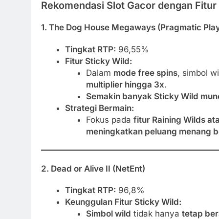
Rekomendasi Slot Gacor dengan Fitur
1. The Dog House Megaways (Pragmatic Pla
Tingkat RTP:
96,55%
Fitur Sticky Wild:
Dalam
mode free spins
, simbol w
multiplier hingga 3x
.
Semakin banyak Sticky Wild mun
Strategi Bermain:
Fokus pada
fitur Raining Wilds at
meningkatkan peluang menang b
2. Dead or Alive II (NetEnt)
Tingkat RTP:
96,8%
Keunggulan Fitur Sticky Wild:
Simbol wild
tidak hanya
tetap be