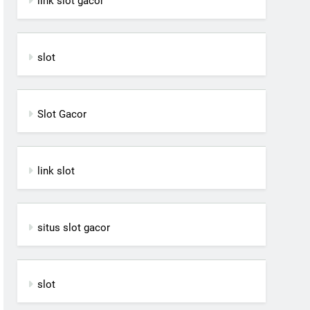
link slot gacor
slot
Slot Gacor
link slot
situs slot gacor
slot