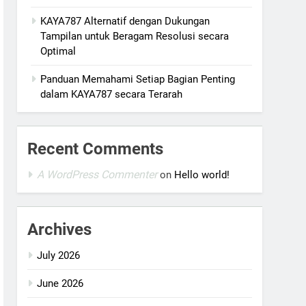
KAYA787 Alternatif dengan Dukungan
Tampilan untuk Beragam Resolusi secara
Optimal
Panduan Memahami Setiap Bagian Penting
dalam KAYA787 secara Terarah
Recent Comments
A WordPress Commenter
on
Hello world!
Archives
July 2026
June 2026