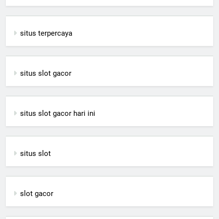
situs terpercaya
situs slot gacor
situs slot gacor hari ini
situs slot
slot gacor