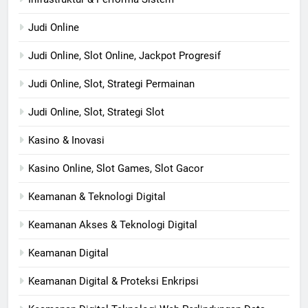
Judi Online
Judi Online, Slot Online, Jackpot Progresif
Judi Online, Slot, Strategi Permainan
Judi Online, Slot, Strategi Slot
Kasino & Inovasi
Kasino Online, Slot Games, Slot Gacor
Keamanan & Teknologi Digital
Keamanan Akses & Teknologi Digital
Keamanan Digital
Keamanan Digital & Proteksi Enkripsi