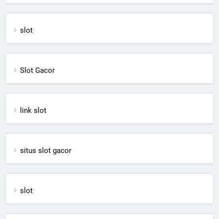
slot
Slot Gacor
link slot
situs slot gacor
slot