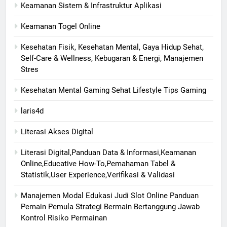
Keamanan Sistem & Infrastruktur Aplikasi
Keamanan Togel Online
Kesehatan Fisik, Kesehatan Mental, Gaya Hidup Sehat,
Self-Care & Wellness, Kebugaran & Energi, Manajemen
Stres
Kesehatan Mental Gaming Sehat Lifestyle Tips Gaming
laris4d
Literasi Akses Digital
Literasi Digital,Panduan Data & Informasi,Keamanan
Online,Educative How-To,Pemahaman Tabel &
Statistik,User Experience,Verifikasi & Validasi
Manajemen Modal Edukasi Judi Slot Online Panduan
Pemain Pemula Strategi Bermain Bertanggung Jawab
Kontrol Risiko Permainan