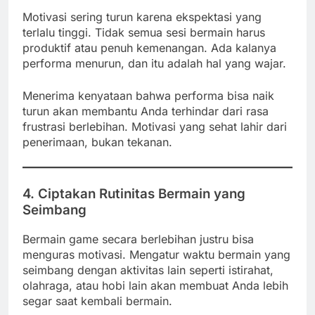
Motivasi sering turun karena ekspektasi yang
terlalu tinggi. Tidak semua sesi bermain harus
produktif atau penuh kemenangan. Ada kalanya
performa menurun, dan itu adalah hal yang wajar.
Menerima kenyataan bahwa performa bisa naik
turun akan membantu Anda terhindar dari rasa
frustrasi berlebihan. Motivasi yang sehat lahir dari
penerimaan, bukan tekanan.
4. Ciptakan Rutinitas Bermain yang
Seimbang
Bermain game secara berlebihan justru bisa
menguras motivasi. Mengatur waktu bermain yang
seimbang dengan aktivitas lain seperti istirahat,
olahraga, atau hobi lain akan membuat Anda lebih
segar saat kembali bermain.