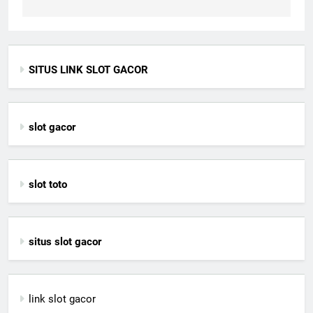
SITUS LINK SLOT GACOR
slot gacor
slot toto
situs slot gacor
link slot gacor