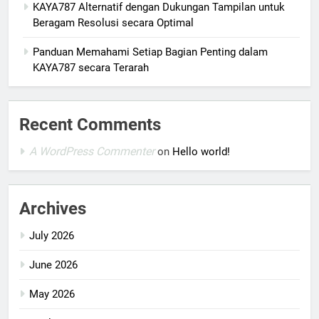
KAYA787 Alternatif dengan Dukungan Tampilan untuk
Beragam Resolusi secara Optimal
Panduan Memahami Setiap Bagian Penting dalam
KAYA787 secara Terarah
Recent Comments
A WordPress Commenter
on
Hello world!
Archives
July 2026
June 2026
May 2026