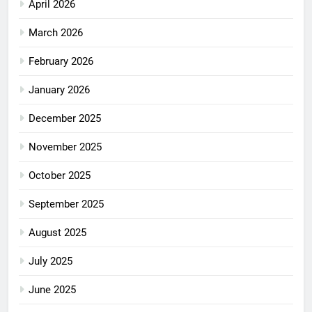
April 2026
March 2026
February 2026
January 2026
December 2025
November 2025
October 2025
September 2025
August 2025
July 2025
June 2025